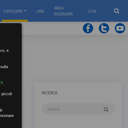
AREA
CATEGORIE
LINK
CCNL
RISERVATA
ico, e
sulla
CY
.
RICERCA
 piccoli
li
unzionare