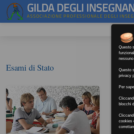
GILDA DEGLI INSEGNAN
ASSOCIAZIONE PROFESSIONALE DEGLI INSE
Questo si
funzional
nessuno d
Esami di Stato
Questo si
privacy p
Per sape
Cliccand
blocchi d
Cliccand
cookies e
corretta