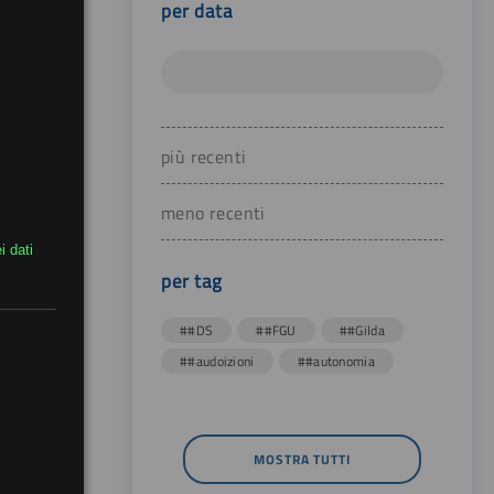
per data
più recenti
meno recenti
i dati
per tag
##DS
##FGU
##Gilda
##audoizioni
##autonomia
MOSTRA TUTTI