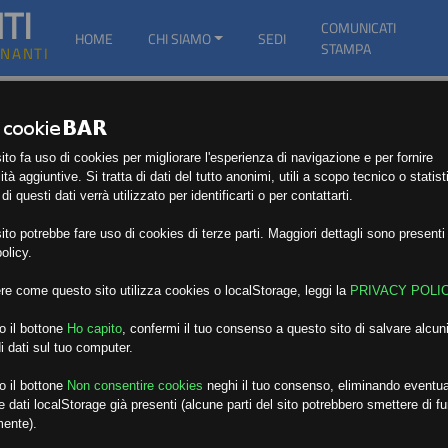
TI
COMUNICATI
HOME
CHI SIAMO
SEDI
STAMPA
GNANTI
to fa uso di cookies per migliorare l'esperienza di navigazione e per fornire
ità aggiuntive. Si tratta di dati del tutto anonimi, utili a scopo tecnico o statist
i questi dati verrà utilizzato per identificarti o per contattarti.
to potrebbe fare uso di cookies di terze parti. Maggiori dettagli sono presenti 
olicy.
re come questo sito utilizza cookies o localStorage, leggi la
PRIVACY POLI
o il bottone
Ho capito
,
confermi il tuo consenso a questo sito di salvare alcuni
i dati sul tuo computer.
o il bottone
Non consentire cookies
neghi il tuo consenso, eliminando eventua
 dati localStorage già presenti (alcune parti del sito potrebbero smettere di f
mente).