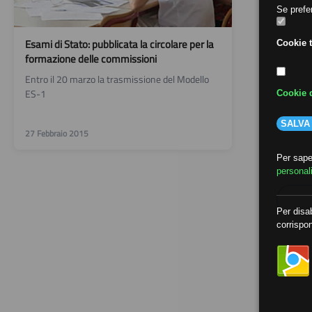
Se prefer
Esami di Stato: pubblicata la circolare per la
Cookie t
formazione delle commissioni
Entro il 20 marzo la trasmissione del Modello
ES-1
Cookie d
SALVA
27 Febbraio 2015
Per saper
personal
Per disab
corrispon