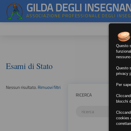
GILDA DEGLI INSEGNAN
ASSOCIAZIONE PROFESSIONALE DEGLI INSE
Questo si
funzional
nessuno d
Esami di Stato
Questo si
privacy p
Per sape
Nessun risultato.
Rimuovi filtri
RICERCA
Cliccand
blocchi d
Cliccand
cookies e
corretta