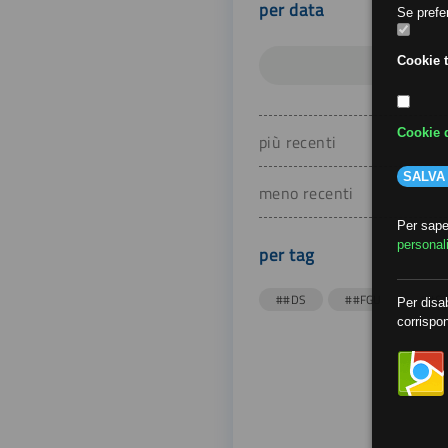
per data
Se prefer
Cookie t
Cookie d
più recenti
SALVA
meno recenti
Per saper
personal
per tag
##DS
##FGU
##Gi
Per disab
corrispon