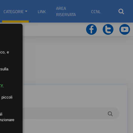
AREA
CATEGORIE
LINK
CCNL
RISERVATA
ico, e
sulla
CY
.
 piccoli
li
unzionare