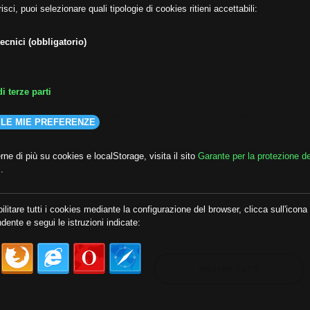
isci, puoi selezionare quali tipologie di cookies ritieni accettabili:
ecnici (obbligatorio)
i terze parti
 LE MIE PREFERENZE
ne di più su cookies e localStorage, visita il sito
Garante per la protezione de
i
.
lda
##audoizioni
##autonomia
ilitare tutti i cookies mediante la configurazione del browser, clicca sull'icona
dente e segui le istruzioni indicate:
MOSTRA TUTTI