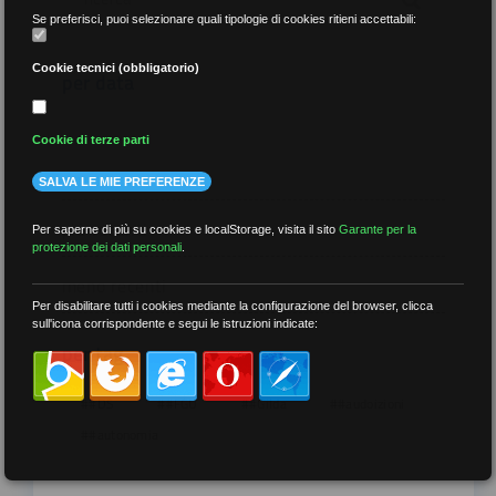
Se preferisci, puoi selezionare quali tipologie di cookies ritieni accettabili:
Cookie tecnici (obbligatorio)
per data
Cookie di terze parti
SALVA LE MIE PREFERENZE
più recenti
Per saperne di più su cookies e localStorage, visita il sito
Garante per la
protezione dei dati personali
.
meno recenti
Per disabilitare tutti i cookies mediante la configurazione del browser, clicca
sull'icona corrispondente e segui le istruzioni indicate:
per tag
##DS
##FGU
##Gilda
##audoizioni
##autonomia