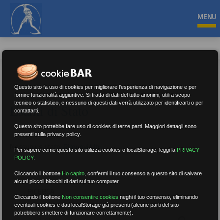
MENU
Questo sito fa uso di cookies per migliorare l'esperienza di navigazione e per
fornire funzionalità aggiuntive. Si tratta di dati del tutto anonimi, utili a scopo
tecnico o statistico, e nessuno di questi dati verrà utilizzato per identificarti o per
Esami di Stato
contattarti.
Questo sito potrebbe fare uso di cookies di terze parti. Maggiori dettagli sono
presenti sulla privacy policy.
Nessun risultato.
Rimuovi filtri
Per sapere come questo sito utilizza cookies o localStorage, leggi la
PRIVACY
POLICY
.
Cliccando il bottone
Ho capito
,
confermi il tuo consenso a questo sito di salvare
alcuni piccoli blocchi di dati sul tuo computer.
RICERCA
Cliccando il bottone
Non consentire cookies
neghi il tuo consenso, eliminando
eventuali cookies e dati localStorage già presenti (alcune parti del sito
potrebbero smettere di funzionare correttamente).