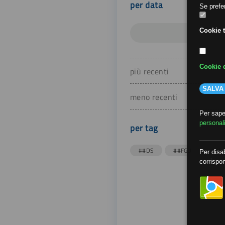
per data
Se prefer
Cookie t
Cookie d
più recenti
SALVA
meno recenti
Per saper
personal
per tag
##DS
##FGU
##Gi
Per disab
corrispon