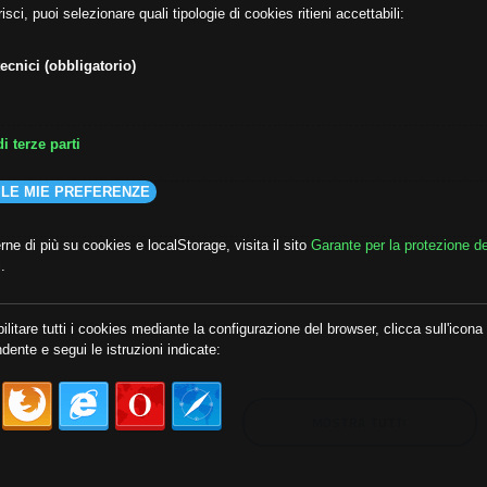
isci, puoi selezionare quali tipologie di cookies ritieni accettabili:
ecnici (obbligatorio)
i terze parti
 LE MIE PREFERENZE
ne di più su cookies e localStorage, visita il sito
Garante per la protezione de
i
.
lda
##audoizioni
##autonomia
ilitare tutti i cookies mediante la configurazione del browser, clicca sull'icona
dente e segui le istruzioni indicate:
MOSTRA TUTTI