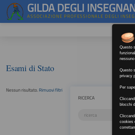
GILDA DEGLI INSEGNAN
ASSOCIAZIONE PROFESSIONALE DEGLI INSE
Questo si
funzional
nessuno d
Esami di Stato
Questo si
privacy p
Per sape
Nessun risultato.
Rimuovi filtri
RICERCA
Cliccand
blocchi d
Cliccand
cookies e
corretta