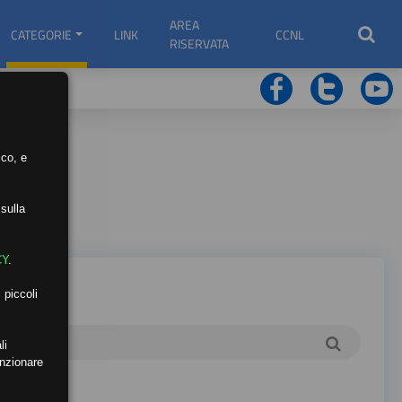
AREA
CATEGORIE
LINK
CCNL
RISERVATA
ico, e
sulla
CY
.
 piccoli
li
unzionare