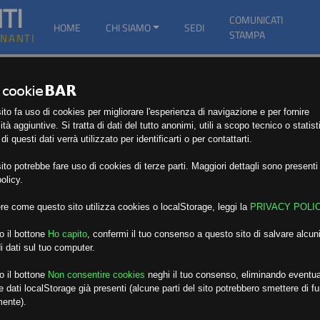
TI
COMUNICATI
HOME
CHI SIAMO
SEDI
STAMPA
GNANTI
to fa uso di cookies per migliorare l'esperienza di navigazione e per fornire
ità aggiuntive. Si tratta di dati del tutto anonimi, utili a scopo tecnico o statist
i questi dati verrà utilizzato per identificarti o per contattarti.
to potrebbe fare uso di cookies di terze parti. Maggiori dettagli sono presenti 
olicy.
re come questo sito utilizza cookies o localStorage, leggi la
PRIVACY POLI
o il bottone
Ho capito
,
confermi il tuo consenso a questo sito di salvare alcuni
i dati sul tuo computer.
o il bottone
Non consentire cookies
neghi il tuo consenso, eliminando eventua
 dati localStorage già presenti (alcune parti del sito potrebbero smettere di f
mente).