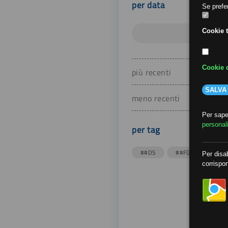
per data
Se prefer
Cookie t
Cookie d
più recenti
SALVA
meno recenti
Per saper
personal
per tag
##DS
##FGU
##Gi
Per disab
corrispon