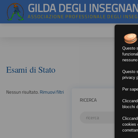
GILDA DEGLI INSEGNAN
ASSOCIAZIONE PROFESSIONALE DEGLI INSE
Questo si
funzional
nessuno d
Esami di Stato
Questo si
privacy p
Per sape
Nessun risultato.
Rimuovi filtri
RICERCA
Cliccand
blocchi d
Cliccand
cookies e
corretta