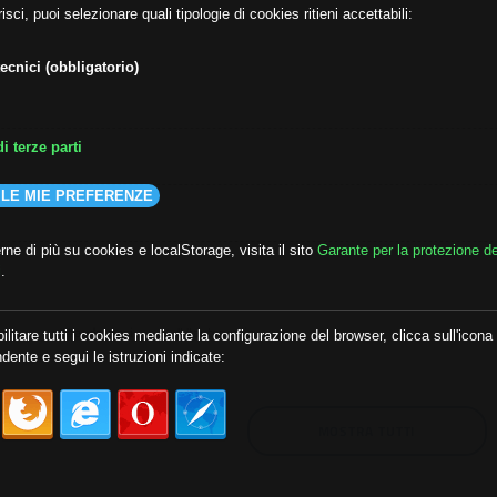
isci, puoi selezionare quali tipologie di cookies ritieni accettabili:
ecnici (obbligatorio)
i terze parti
 LE MIE PREFERENZE
ne di più su cookies e localStorage, visita il sito
Garante per la protezione de
i
.
lda
##audoizioni
##autonomia
ilitare tutti i cookies mediante la configurazione del browser, clicca sull'icona
dente e segui le istruzioni indicate:
MOSTRA TUTTI