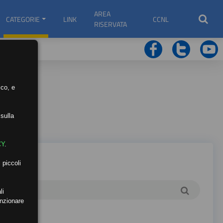
AREA
CATEGORIE
LINK
CCNL
RISERVATA
ico, e
sulla
CY
.
 piccoli
li
unzionare