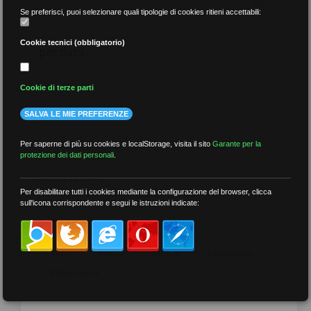
Se preferisci, puoi selezionare quali tipologie di cookies ritieni accettabili:
Cookie tecnici (obbligatorio)
per data
Cookie di terze parti
SALVA LE MIE PREFERENZE
più recenti
Per saperne di più su cookies e localStorage, visita il sito
Garante per la
protezione dei dati personali
.
meno recenti
Per disabilitare tutti i cookies mediante la configurazione del browser, clicca
sull'icona corrispondente e segui le istruzioni indicate:
per tag
##DS
##FGU
##Gilda
##audoizioni
##autonomia