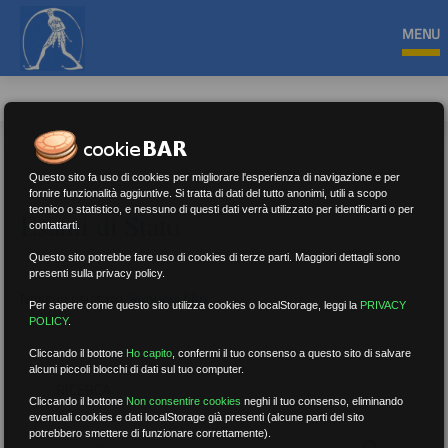
MENU
Questo sito fa uso di cookies per migliorare l'esperienza di navigazione e per
fornire funzionalità aggiuntive. Si tratta di dati del tutto anonimi, utili a scopo
tecnico o statistico, e nessuno di questi dati verrà utilizzato per identificarti o per
Esami di Stato
contattarti.
Questo sito potrebbe fare uso di cookies di terze parti. Maggiori dettagli sono
presenti sulla privacy policy.
Nessun risultato.
Rimuovi filtri
Per sapere come questo sito utilizza cookies o localStorage, leggi la
PRIVACY
POLICY
.
Cliccando il bottone
Ho capito
,
confermi il tuo consenso a questo sito di salvare
alcuni piccoli blocchi di dati sul tuo computer.
RICERCA
Cliccando il bottone
Non consentire cookies
neghi il tuo consenso, eliminando
eventuali cookies e dati localStorage già presenti (alcune parti del sito
potrebbero smettere di funzionare correttamente).