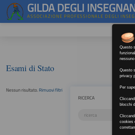
GILDA DEGLI INSEGNAN
ASSOCIAZIONE PROFESSIONALE DEGLI INSE
Questo si
funzional
nessuno d
Esami di Stato
Questo si
privacy p
Per sape
Nessun risultato.
Rimuovi filtri
RICERCA
Cliccand
blocchi d
Cliccand
cookies e
corretta