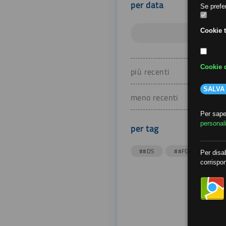
per data
Se prefer
Cookie t
Cookie d
più recenti
SALVA
meno recenti
Per saper
personal
per tag
##DS
##FGU
##Gi
Per disab
corrispon