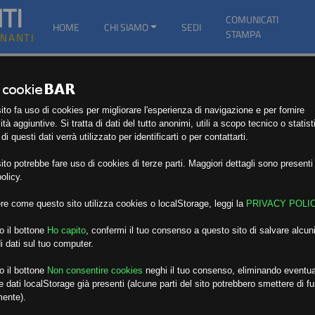
TI
COMUNICATI
HOME
CHI SIAMO
SEDI
STAMPA
GNANTI
to fa uso di cookies per migliorare l'esperienza di navigazione e per fornire
ità aggiuntive. Si tratta di dati del tutto anonimi, utili a scopo tecnico o statist
i questi dati verrà utilizzato per identificarti o per contattarti.
to potrebbe fare uso di cookies di terze parti. Maggiori dettagli sono presenti 
olicy.
re come questo sito utilizza cookies o localStorage, leggi la
PRIVACY POLI
o il bottone
Ho capito
,
confermi il tuo consenso a questo sito di salvare alcuni
i dati sul tuo computer.
o il bottone
Non consentire cookies
neghi il tuo consenso, eliminando eventua
 dati localStorage già presenti (alcune parti del sito potrebbero smettere di f
mente).