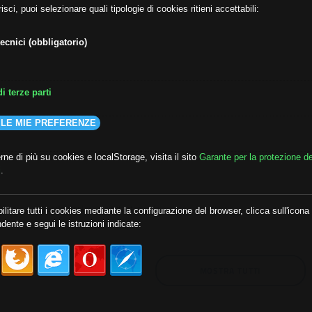
isci, puoi selezionare quali tipologie di cookies ritieni accettabili:
ecnici (obbligatorio)
i terze parti
 LE MIE PREFERENZE
ne di più su cookies e localStorage, visita il sito
Garante per la protezione de
i
.
lda
##audoizioni
##autonomia
ilitare tutti i cookies mediante la configurazione del browser, clicca sull'icona
dente e segui le istruzioni indicate:
MOSTRA TUTTI