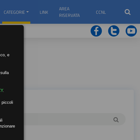
AREA
CATEGORIE
LINK
CCNL
RISERVATA
ico, e
sulla
CY
.
 piccoli
li
unzionare