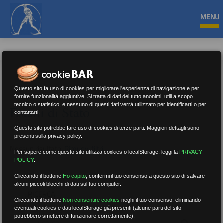
MENU
Questo sito fa uso di cookies per migliorare l'esperienza di navigazione e per
fornire funzionalità aggiuntive. Si tratta di dati del tutto anonimi, utili a scopo
tecnico o statistico, e nessuno di questi dati verrà utilizzato per identificarti o per
Esami di Stato
contattarti.
Questo sito potrebbe fare uso di cookies di terze parti. Maggiori dettagli sono
presenti sulla privacy policy.
Nessun risultato.
Rimuovi filtri
Per sapere come questo sito utilizza cookies o localStorage, leggi la
PRIVACY
POLICY
.
Cliccando il bottone
Ho capito
,
confermi il tuo consenso a questo sito di salvare
alcuni piccoli blocchi di dati sul tuo computer.
RICERCA
Cliccando il bottone
Non consentire cookies
neghi il tuo consenso, eliminando
eventuali cookies e dati localStorage già presenti (alcune parti del sito
potrebbero smettere di funzionare correttamente).