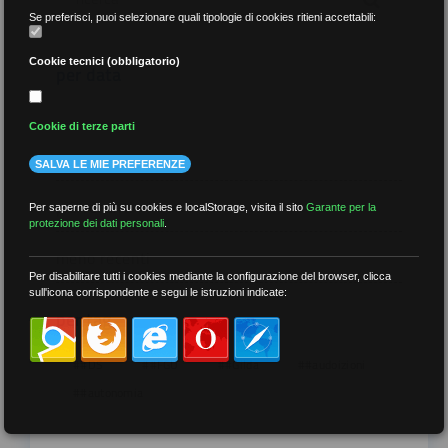
Se preferisci, puoi selezionare quali tipologie di cookies ritieni accettabili:
Cookie tecnici (obbligatorio)
per data
Cookie di terze parti
SALVA LE MIE PREFERENZE
più recenti
Per saperne di più su cookies e localStorage, visita il sito
Garante per la
protezione dei dati personali
.
meno recenti
Per disabilitare tutti i cookies mediante la configurazione del browser, clicca
sull'icona corrispondente e segui le istruzioni indicate:
per tag
##DS
##FGU
##Gilda
##audoizioni
##autonomia