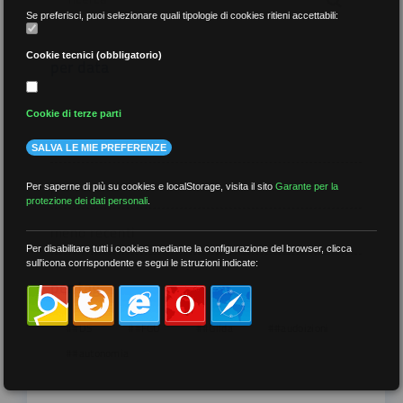
Se preferisci, puoi selezionare quali tipologie di cookies ritieni accettabili:
Cookie tecnici (obbligatorio)
per data
Cookie di terze parti
SALVA LE MIE PREFERENZE
più recenti
Per saperne di più su cookies e localStorage, visita il sito
Garante per la
protezione dei dati personali
.
meno recenti
Per disabilitare tutti i cookies mediante la configurazione del browser, clicca
sull'icona corrispondente e segui le istruzioni indicate:
per tag
##DS
##FGU
##Gilda
##audoizioni
##autonomia