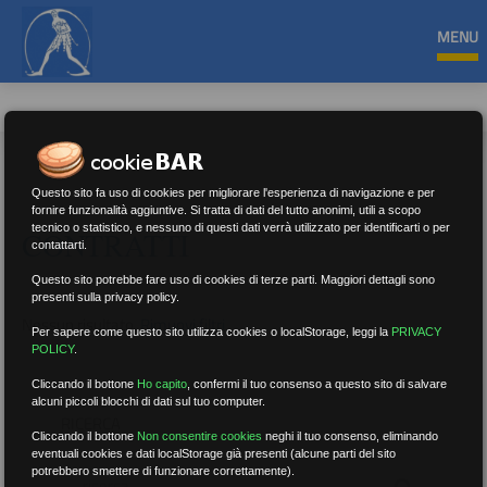
MENU
Questo sito fa uso di cookies per migliorare l'esperienza di navigazione e per
fornire funzionalità aggiuntive. Si tratta di dati del tutto anonimi, utili a scopo
tecnico o statistico, e nessuno di questi dati verrà utilizzato per identificarti o per
CONTRATTI
contattarti.
Questo sito potrebbe fare uso di cookies di terze parti. Maggiori dettagli sono
presenti sulla privacy policy.
Nessun risultato.
Rimuovi filtri
Per sapere come questo sito utilizza cookies o localStorage, leggi la
PRIVACY
POLICY
.
Cliccando il bottone
Ho capito
,
confermi il tuo consenso a questo sito di salvare
alcuni piccoli blocchi di dati sul tuo computer.
RICERCA
Cliccando il bottone
Non consentire cookies
neghi il tuo consenso, eliminando
eventuali cookies e dati localStorage già presenti (alcune parti del sito
potrebbero smettere di funzionare correttamente).