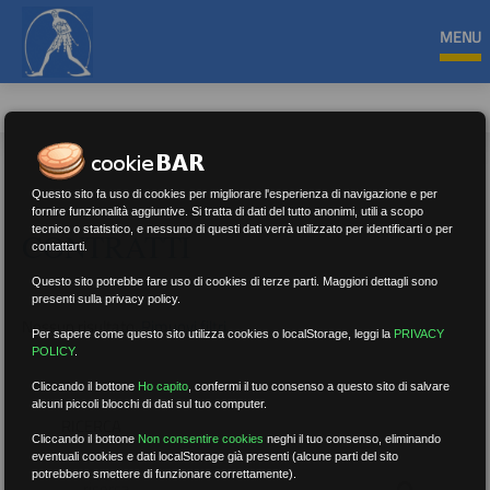
MENU
Questo sito fa uso di cookies per migliorare l'esperienza di navigazione e per
fornire funzionalità aggiuntive. Si tratta di dati del tutto anonimi, utili a scopo
tecnico o statistico, e nessuno di questi dati verrà utilizzato per identificarti o per
CONTRATTI
contattarti.
Questo sito potrebbe fare uso di cookies di terze parti. Maggiori dettagli sono
presenti sulla privacy policy.
Nessun risultato.
Rimuovi filtri
Per sapere come questo sito utilizza cookies o localStorage, leggi la
PRIVACY
POLICY
.
Cliccando il bottone
Ho capito
,
confermi il tuo consenso a questo sito di salvare
alcuni piccoli blocchi di dati sul tuo computer.
RICERCA
Cliccando il bottone
Non consentire cookies
neghi il tuo consenso, eliminando
eventuali cookies e dati localStorage già presenti (alcune parti del sito
potrebbero smettere di funzionare correttamente).