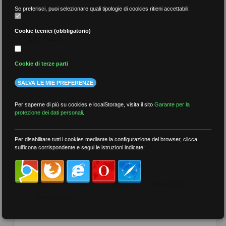
Se preferisci, puoi selezionare quali tipologie di cookies ritieni accettabili:
Cookie tecnici (obbligatorio)
per data
Cookie di terze parti
SALVA LE MIE PREFERENZE
più recenti
Per saperne di più su cookies e localStorage, visita il sito
Garante per la
protezione dei dati personali
.
meno recenti
Per disabilitare tutti i cookies mediante la configurazione del browser, clicca
sull'icona corrispondente e segui le istruzioni indicate:
per tag
##DS
##FGU
##Gilda
##audoizioni
##autonomia