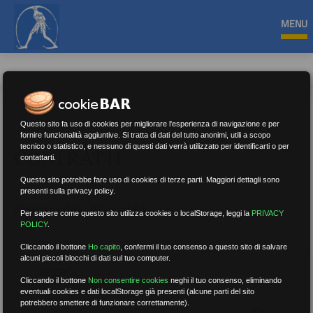
MENU
Questo sito fa uso di cookies per migliorare l'esperienza di navigazione e per
fornire funzionalità aggiuntive. Si tratta di dati del tutto anonimi, utili a scopo
tecnico o statistico, e nessuno di questi dati verrà utilizzato per identificarti o per
CONTRATTI
contattarti.
Questo sito potrebbe fare uso di cookies di terze parti. Maggiori dettagli sono
presenti sulla privacy policy.
Nessun risultato.
Rimuovi filtri
Per sapere come questo sito utilizza cookies o localStorage, leggi la
PRIVACY
POLICY
.
Cliccando il bottone
Ho capito
,
confermi il tuo consenso a questo sito di salvare
alcuni piccoli blocchi di dati sul tuo computer.
RICERCA
Cliccando il bottone
Non consentire cookies
neghi il tuo consenso, eliminando
eventuali cookies e dati localStorage già presenti (alcune parti del sito
potrebbero smettere di funzionare correttamente).