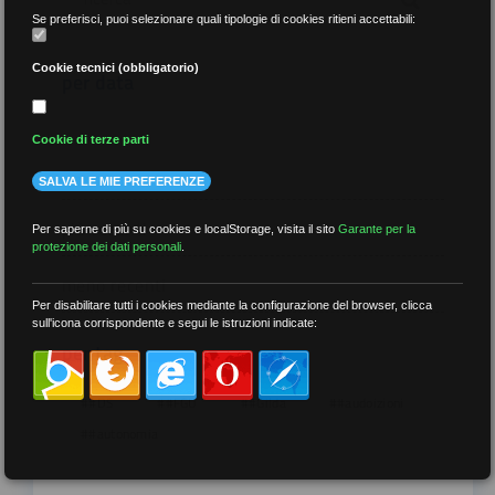
Se preferisci, puoi selezionare quali tipologie di cookies ritieni accettabili:
Cookie tecnici (obbligatorio)
per data
Cookie di terze parti
SALVA LE MIE PREFERENZE
più recenti
Per saperne di più su cookies e localStorage, visita il sito
Garante per la
protezione dei dati personali
.
meno recenti
Per disabilitare tutti i cookies mediante la configurazione del browser, clicca
sull'icona corrispondente e segui le istruzioni indicate:
per tag
##DS
##FGU
##Gilda
##audoizioni
##autonomia