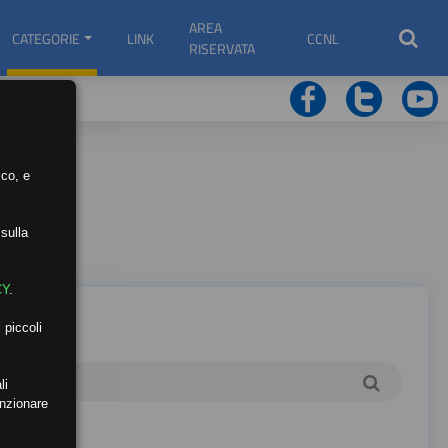
AREA
CATEGORIE
LINK
CCNL
RISERVATA
ico, e
sulla
CY
.
 piccoli
li
unzionare