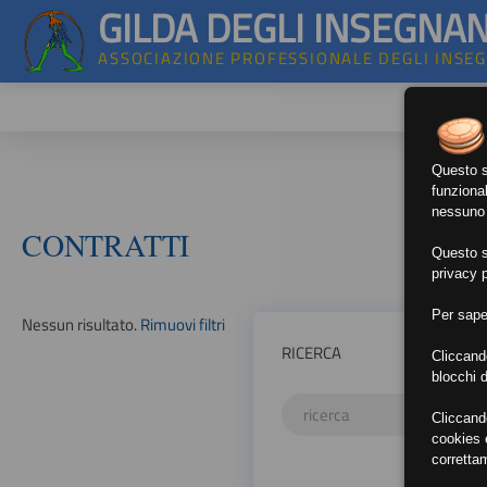
GILDA DEGLI INSEGNAN
ASSOCIAZIONE PROFESSIONALE DEGLI INSE
Questo si
funzional
nessuno d
CONTRATTI
Questo si
privacy p
Per sape
Nessun risultato.
Rimuovi filtri
RICERCA
Cliccand
blocchi d
Cliccand
cookies e
corretta