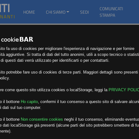
TI
COMUNICATI
HOME
CHI SIAMO
SEDI
STAMPA
GNANTI
to fa uso di cookies per migliorare l'esperienza di navigazione e per fornire
ità aggiuntive. Si tratta di dati del tutto anonimi, utili a scopo tecnico o statist
i questi dati verrà utilizzato per identificarti o per contattarti.
to potrebbe fare uso di cookies di terze parti. Maggiori dettagli sono presenti 
olicy.
re come questo sito utilizza cookies o localStorage, leggi la
PRIVACY POLI
o il bottone
Ho capito
,
confermi il tuo consenso a questo sito di salvare alcuni
i dati sul tuo computer.
o il bottone
Non consentire cookies
neghi il tuo consenso, eliminando eventua
 dati localStorage già presenti (alcune parti del sito potrebbero smettere di f
mente).