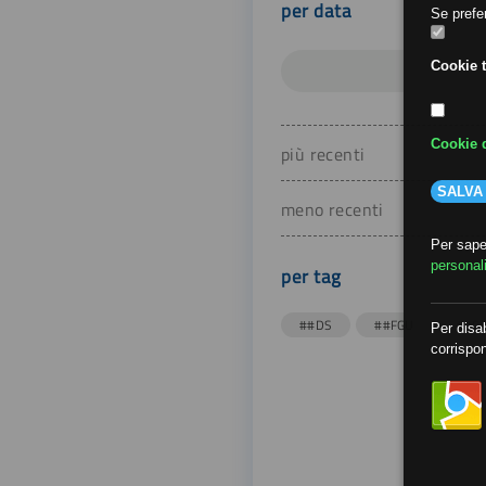
per data
Se prefer
Cookie t
Cookie d
più recenti
SALVA
meno recenti
Per saper
personal
per tag
##DS
##FGU
##Gi
Per disab
corrispon