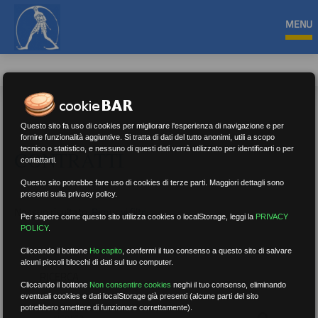
MENU
Questo sito fa uso di cookies per migliorare l'esperienza di navigazione e per
fornire funzionalità aggiuntive. Si tratta di dati del tutto anonimi, utili a scopo
tecnico o statistico, e nessuno di questi dati verrà utilizzato per identificarti o per
CONTRATTI
contattarti.
Questo sito potrebbe fare uso di cookies di terze parti. Maggiori dettagli sono
presenti sulla privacy policy.
Nessun risultato.
Rimuovi filtri
Per sapere come questo sito utilizza cookies o localStorage, leggi la
PRIVACY
POLICY
.
Cliccando il bottone
Ho capito
,
confermi il tuo consenso a questo sito di salvare
alcuni piccoli blocchi di dati sul tuo computer.
RICERCA
Cliccando il bottone
Non consentire cookies
neghi il tuo consenso, eliminando
eventuali cookies e dati localStorage già presenti (alcune parti del sito
potrebbero smettere di funzionare correttamente).