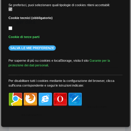
Se preferisci, puoi selezionare quali tipologie di cookies ritieni accettabili:
Cookie tecnici (obbligatorio)
per data
Cookie di terze parti
SALVA LE MIE PREFERENZE
più recenti
Per saperne di più su cookies e localStorage, visita il sito
Garante per la
protezione dei dati personali
.
meno recenti
Per disabilitare tutti i cookies mediante la configurazione del browser, clicca
sull'icona corrispondente e segui le istruzioni indicate:
per tag
##DS
##FGU
##Gilda
##audoizioni
##autonomia