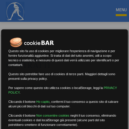
MENU
Questo sito fa uso di cookies per migliorare l'esperienza di navigazione e per
fornire funzionalità aggiuntive. Si tratta di dati del tutto anonimi, utili a scopo
tecnico o statistico, e nessuno di questi dati verrà utilizzato per identificarti o per
CONTRATTI
contattarti.
Questo sito potrebbe fare uso di cookies di terze parti. Maggiori dettagli sono
presenti sulla privacy policy.
Nessun risultato.
Rimuovi filtri
Per sapere come questo sito utilizza cookies o localStorage, leggi la
PRIVACY
POLICY
.
Cliccando il bottone
Ho capito
,
confermi il tuo consenso a questo sito di salvare
alcuni piccoli blocchi di dati sul tuo computer.
RICERCA
Cliccando il bottone
Non consentire cookies
neghi il tuo consenso, eliminando
eventuali cookies e dati localStorage già presenti (alcune parti del sito
potrebbero smettere di funzionare correttamente).