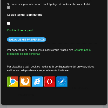
Se preferisci, puoi selezionare quali tipologie di cookies ritieni accettabili:
Cookie tecnici (obbligatorio)
per data
Cookie di terze parti
SALVA LE MIE PREFERENZE
più recenti
Per saperne di più su cookies e localStorage, visita il sito
Garante per la
protezione dei dati personali
.
meno recenti
Per disabilitare tutti i cookies mediante la configurazione del browser, clicca
sull'icona corrispondente e segui le istruzioni indicate:
per tag
##DS
##FGU
##Gilda
##audoizioni
##autonomia