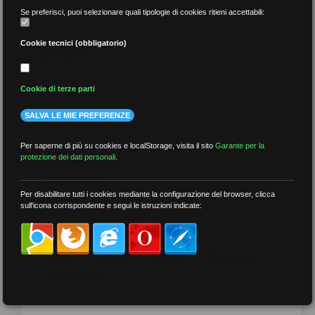
Se preferisci, puoi selezionare quali tipologie di cookies ritieni accettabili:
Cookie tecnici (obbligatorio)
per data
Cookie di terze parti
SALVA LE MIE PREFERENZE
più recenti
Per saperne di più su cookies e localStorage, visita il sito
Garante per la
protezione dei dati personali
.
meno recenti
Per disabilitare tutti i cookies mediante la configurazione del browser, clicca
sull'icona corrispondente e segui le istruzioni indicate:
per tag
##DS
##FGU
##Gilda
##audoizioni
##autonomia