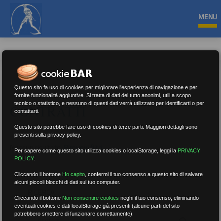
MENU
Questo sito fa uso di cookies per migliorare l'esperienza di navigazione e per
fornire funzionalità aggiuntive. Si tratta di dati del tutto anonimi, utili a scopo
tecnico o statistico, e nessuno di questi dati verrà utilizzato per identificarti o per
CONTRATTI
contattarti.
Questo sito potrebbe fare uso di cookies di terze parti. Maggiori dettagli sono
presenti sulla privacy policy.
Nessun risultato.
Rimuovi filtri
Per sapere come questo sito utilizza cookies o localStorage, leggi la
PRIVACY
POLICY
.
Cliccando il bottone
Ho capito
,
confermi il tuo consenso a questo sito di salvare
alcuni piccoli blocchi di dati sul tuo computer.
RICERCA
Cliccando il bottone
Non consentire cookies
neghi il tuo consenso, eliminando
eventuali cookies e dati localStorage già presenti (alcune parti del sito
potrebbero smettere di funzionare correttamente).