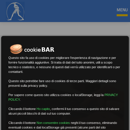
MENU
Questo sito fa uso di cookies per migliorare l'esperienza di navigazione e per
CONTRATTI
fornire funzionalità aggiuntive. Si tratta di dati del tutto anonimi, utili a scopo
tecnico o statistico, e nessuno di questi dati verrà utilizzato per identificarti o per
contattarti.
Questo sito potrebbe fare uso di cookies di terze parti. Maggiori dettagli sono
presenti sulla privacy policy.
Per sapere come questo sito utilizza cookies o localStorage, leggi la
PRIVACY
POLICY
.
Cliccando il bottone
Ho capito
,
confermi il tuo consenso a questo sito di salvare
alcuni piccoli blocchi di dati sul tuo computer.
Cliccando il bottone
Non consentire cookies
neghi il tuo consenso, eliminando
eventuali cookies e dati localStorage già presenti (alcune parti del sito