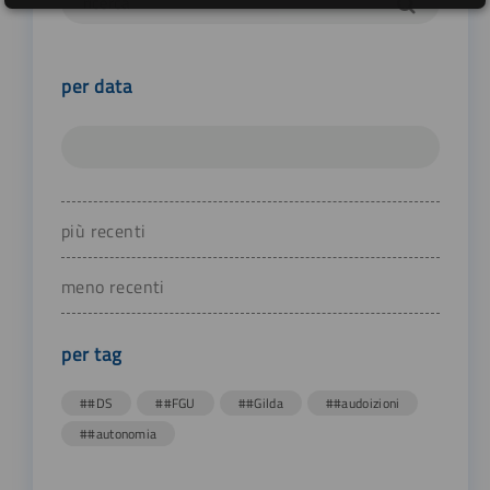
per data
più recenti
meno recenti
per tag
##DS
##FGU
##Gilda
##audoizioni
##autonomia