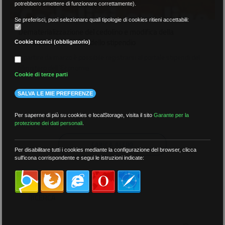
potrebbero smettere di funzionare correttamente).
Se preferisci, puoi selezionare quali tipologie di cookies ritieni accettabili:
Dematerializzazione del cedolino e modifica della
comunicazione on line dello stipendio
Cookie tecnici (obbligatorio)
A partire da marzo è possibile registrarsi al portale stipendi del
Ministero dell´Economia
Cookie di terze parti
SALVA LE MIE PREFERENZE
03 Febbraio 2010
Per saperne di più su cookies e localStorage, visita il sito
Garante per la
protezione dei dati personali
.
CARICA ALTRO
Per disabilitare tutti i cookies mediante la configurazione del browser, clicca
sull'icona corrispondente e segui le istruzioni indicate:
RICERCA