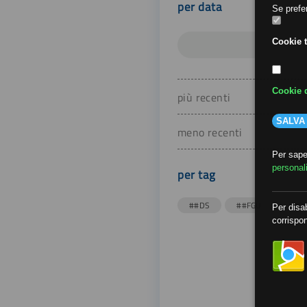
per data
Se prefer
Cookie t
Cookie d
più recenti
SALVA
meno recenti
Per saper
personal
per tag
##DS
##FGU
##Gi
Per disab
corrispon