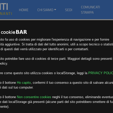
TI
COMUNICATI
HOME
CHI SIAMO
SEDI
STAMPA
GNANTI
to fa uso di cookies per migliorare l'esperienza di navigazione e per fornire
ità aggiuntive. Si tratta di dati del tutto anonimi, utili a scopo tecnico o statist
i questi dati verrà utilizzato per identificarti o per contattarti.
to potrebbe fare uso di cookies di terze parti. Maggiori dettagli sono presenti 
olicy.
re come questo sito utilizza cookies o localStorage, leggi la
PRIVACY POLI
o il bottone
Ho capito
,
confermi il tuo consenso a questo sito di salvare alcuni
i dati sul tuo computer.
o il bottone
Non consentire cookies
neghi il tuo consenso, eliminando eventua
 dati localStorage già presenti (alcune parti del sito potrebbero smettere di f
mente).