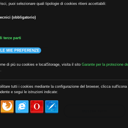
isci, puoi selezionare quali tipologie di cookies ritieni accettabili:
ecnici (obbligatorio)
i terze parti
 LE MIE PREFERENZE
ne di più su cookies e localStorage, visita il sito
Garante per la protezione de
i
.
lda
##audoizioni
##autonomia
ilitare tutti i cookies mediante la configurazione del browser, clicca sull'icona
dente e segui le istruzioni indicate:
MOSTRA TUTTI