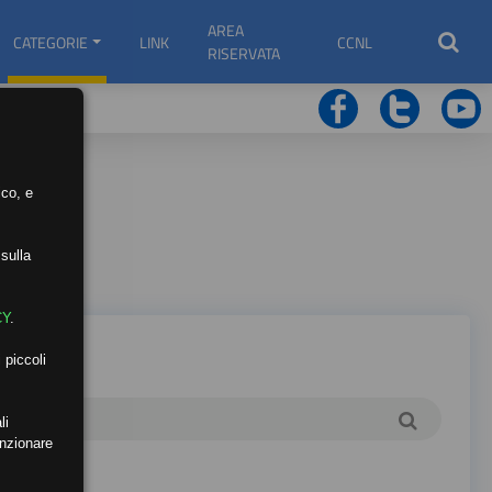
AREA
CATEGORIE
LINK
CCNL
RISERVATA
ico, e
sulla
CY
.
 piccoli
li
unzionare