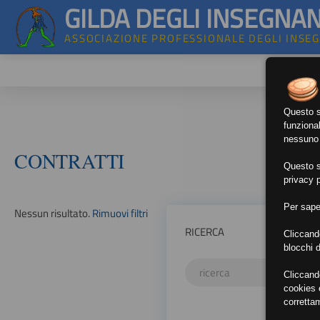
GILDA DEGLI INSEGNAN
ASSOCIAZIONE PROFESSIONALE DEGLI INSE
Questo si
funzional
nessuno d
CONTRATTI
Questo si
privacy p
Per sape
Nessun risultato.
Rimuovi filtri
RICERCA
Cliccand
blocchi d
Cliccand
cookies e
corretta