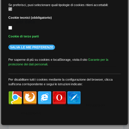
Se preferisci, puoi selezionare quali tipologie di cookies ritieni accettabili:
Cookie tecnici (obbligatorio)
per data
Cookie di terze parti
SALVA LE MIE PREFERENZE
più recenti
Per saperne di più su cookies e localStorage, visita il sito
Garante per la
protezione dei dati personali
.
meno recenti
Per disabilitare tutti i cookies mediante la configurazione del browser, clicca
sull'icona corrispondente e segui le istruzioni indicate:
per tag
##DS
##FGU
##Gilda
##audoizioni
##autonomia