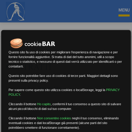
MENU
Questo sito fa uso di cookies per migliorare l'esperienza di navigazione e per
fornire funzionalità aggiuntive. Si tratta di dati del tutto anonimi, utili a scopo
tecnico o statistico, e nessuno di questi dati verrà utilizzato per identificarti o per
CONTRATTI
contattarti.
Questo sito potrebbe fare uso di cookies di terze parti. Maggiori dettagli sono
presenti sulla privacy policy.
Nessun risultato.
Rimuovi filtri
Per sapere come questo sito utilizza cookies o localStorage, leggi la
PRIVACY
POLICY
.
Cliccando il bottone
Ho capito
,
confermi il tuo consenso a questo sito di salvare
alcuni piccoli blocchi di dati sul tuo computer.
RICERCA
Cliccando il bottone
Non consentire cookies
neghi il tuo consenso, eliminando
eventuali cookies e dati localStorage già presenti (alcune parti del sito
potrebbero smettere di funzionare correttamente).