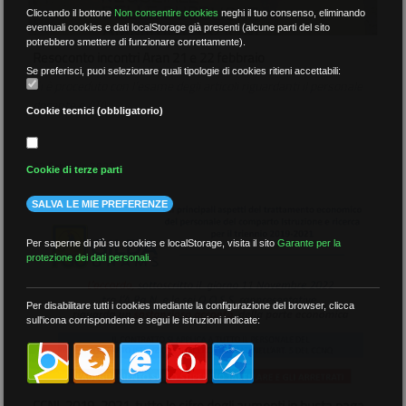
Cliccando il bottone
Non consentire cookies
neghi il tuo consenso, eliminando
eventuali cookies e dati localStorage già presenti (alcune parti del sito
potrebbero smettere di funzionare correttamente).
Resoconto incontri Aran 21 e 22 febbraio
Se preferisci, puoi selezionare quali tipologie di cookies ritieni accettabili:
Si è proceduto con l’esame degli articoli riguardanti il personale
docente e ATA
Cookie tecnici (obbligatorio)
22 Febbraio 2023
Cookie di terze parti
SALVA LE MIE PREFERENZE
Per saperne di più su cookies e localStorage, visita il sito
Garante per la
protezione dei dati personali
.
Per disabilitare tutti i cookies mediante la configurazione del browser, clicca
sull'icona corrispondente e segui le istruzioni indicate:
CCNL 2019-2021, tutte le cifre degli aumenti in busta paga