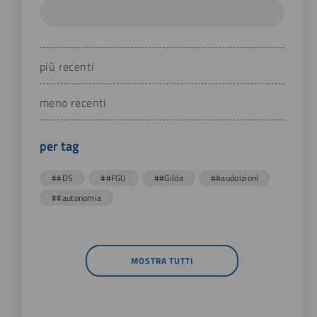
più recenti
meno recenti
per tag
##DS
##FGU
##Gilda
##audoizioni
##autonomia
MOSTRA TUTTI