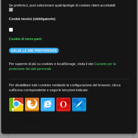
Se preferisci, puoi selezionare quali tipologie di cookies ritieni accettabili:
Cookie tecnici (obbligatorio)
per data
Cookie di terze parti
SALVA LE MIE PREFERENZE
più recenti
Per saperne di più su cookies e localStorage, visita il sito
Garante per la
protezione dei dati personali
.
meno recenti
Per disabilitare tutti i cookies mediante la configurazione del browser, clicca
sull'icona corrispondente e segui le istruzioni indicate:
per tag
##DS
##FGU
##Gilda
##audoizioni
##autonomia