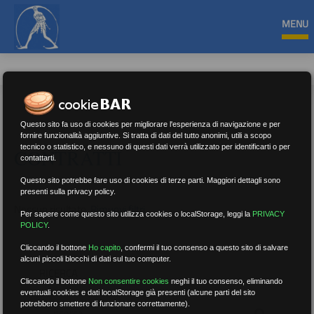
MENU
Questo sito fa uso di cookies per migliorare l'esperienza di navigazione e per
fornire funzionalità aggiuntive. Si tratta di dati del tutto anonimi, utili a scopo
tecnico o statistico, e nessuno di questi dati verrà utilizzato per identificarti o per
CONTRATTI
contattarti.
Questo sito potrebbe fare uso di cookies di terze parti. Maggiori dettagli sono
presenti sulla privacy policy.
Nessun risultato.
Rimuovi filtri
Per sapere come questo sito utilizza cookies o localStorage, leggi la
PRIVACY
POLICY
.
Cliccando il bottone
Ho capito
,
confermi il tuo consenso a questo sito di salvare
alcuni piccoli blocchi di dati sul tuo computer.
RICERCA
Cliccando il bottone
Non consentire cookies
neghi il tuo consenso, eliminando
eventuali cookies e dati localStorage già presenti (alcune parti del sito
potrebbero smettere di funzionare correttamente).