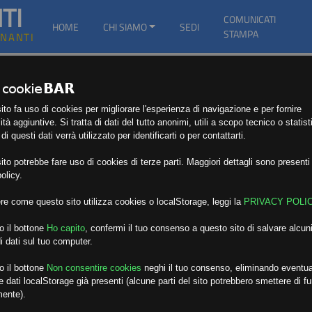
TI
COMUNICATI
HOME
CHI SIAMO
SEDI
STAMPA
GNANTI
to fa uso di cookies per migliorare l'esperienza di navigazione e per fornire
ità aggiuntive. Si tratta di dati del tutto anonimi, utili a scopo tecnico o statist
i questi dati verrà utilizzato per identificarti o per contattarti.
to potrebbe fare uso di cookies di terze parti. Maggiori dettagli sono presenti 
olicy.
re come questo sito utilizza cookies o localStorage, leggi la
PRIVACY POLI
o il bottone
Ho capito
,
confermi il tuo consenso a questo sito di salvare alcuni
i dati sul tuo computer.
o il bottone
Non consentire cookies
neghi il tuo consenso, eliminando eventua
 dati localStorage già presenti (alcune parti del sito potrebbero smettere di f
mente).