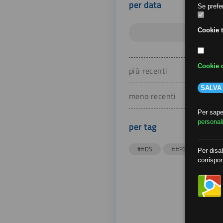
per data
Se prefer
Cookie t
Cookie d
più recenti
SALVA
meno recenti
Per saper
personal
per tag
##DS
##FGU
##Gi
Per disab
corrispon