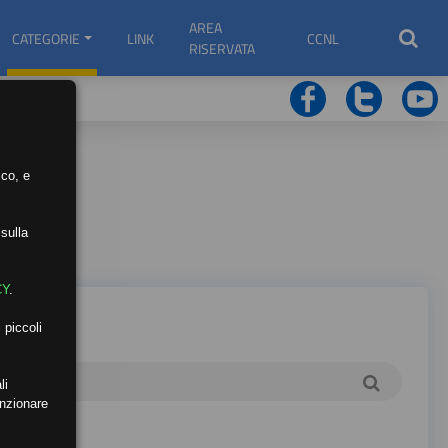
AREA
CATEGORIE
LINK
CCNL
RISERVATA
ico, e
sulla
CY
.
 piccoli
li
unzionare