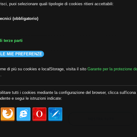
isci, puoi selezionare quali tipologie di cookies ritieni accettabili:
ecnici (obbligatorio)
i terze parti
 LE MIE PREFERENZE
ne di più su cookies e localStorage, visita il sito
Garante per la protezione de
i
.
lda
##audoizioni
##autonomia
ilitare tutti i cookies mediante la configurazione del browser, clicca sull'icona
dente e segui le istruzioni indicate:
MOSTRA TUTTI