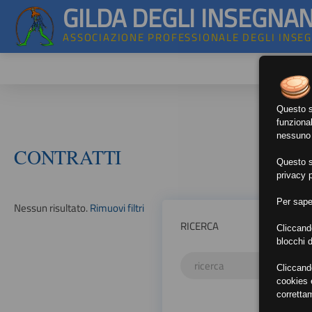
GILDA DEGLI INSEGNAN
ASSOCIAZIONE PROFESSIONALE DEGLI INSE
Questo si
funzional
nessuno d
CONTRATTI
Questo si
privacy p
Per sape
Nessun risultato.
Rimuovi filtri
RICERCA
Cliccand
blocchi d
Cliccand
cookies e
corretta