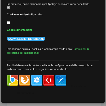
Se preferisci, puoi selezionare quali tipologie di cookies ritieni accettabili:
Cookie tecnici (obbligatorio)
per data
Cookie di terze parti
SALVA LE MIE PREFERENZE
più recenti
Per saperne di più su cookies e localStorage, visita il sito
Garante per la
protezione dei dati personali
.
meno recenti
Per disabilitare tutti i cookies mediante la configurazione del browser, clicca
sull'icona corrispondente e segui le istruzioni indicate:
per tag
##DS
##FGU
##Gilda
##audoizioni
##autonomia