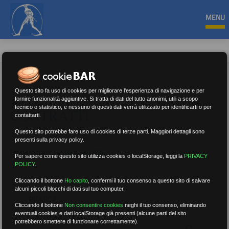
MENU
Questo sito fa uso di cookies per migliorare l'esperienza di navigazione e per
fornire funzionalità aggiuntive. Si tratta di dati del tutto anonimi, utili a scopo
tecnico o statistico, e nessuno di questi dati verrà utilizzato per identificarti o per
CONTRATTI
contattarti.
Questo sito potrebbe fare uso di cookies di terze parti. Maggiori dettagli sono
presenti sulla privacy policy.
Nessun risultato.
Rimuovi filtri
Per sapere come questo sito utilizza cookies o localStorage, leggi la
PRIVACY
POLICY
.
Cliccando il bottone
Ho capito
,
confermi il tuo consenso a questo sito di salvare
alcuni piccoli blocchi di dati sul tuo computer.
RICERCA
Cliccando il bottone
Non consentire cookies
neghi il tuo consenso, eliminando
eventuali cookies e dati localStorage già presenti (alcune parti del sito
potrebbero smettere di funzionare correttamente).