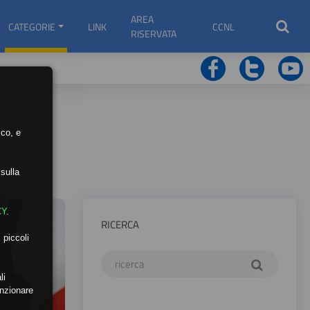
AREA
CATEGORIE
LINK
CCNL
RISERVATA
ico, e
sulla
CY
.
RICERCA
 piccoli
li
unzionare