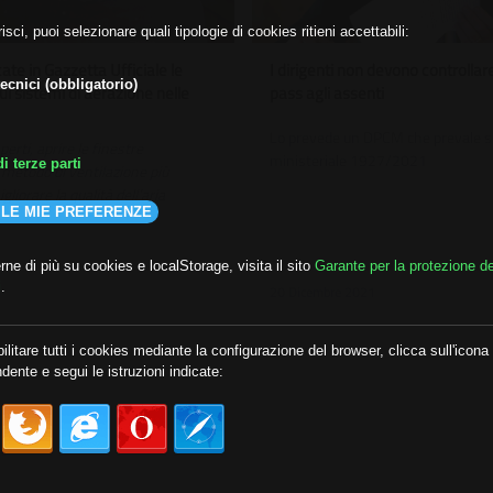
isci, puoi selezionare quali tipologie di cookies ritieni accettabili:
ate in Gazzetta Ufficiale le
I dirigenti non devono controllare
ecnici (obbligatorio)
ui sistemi di aerazione nelle
pass agli assenti
Lo prevede un DPCM che prevale s
erti, aprire le finestre
ministeriale 1927/2021
i terze parti
 metodo di ventilazione più
gliorare la qualità dell’aria
 LE MIE PREFERENZE
ne di più su cookies e localStorage, visita il sito
Garante per la protezione de
i
.
20 Dicembre 2021
ilitare tutti i cookies mediante la configurazione del browser, clicca sull'icona
dente e segui le istruzioni indicate: