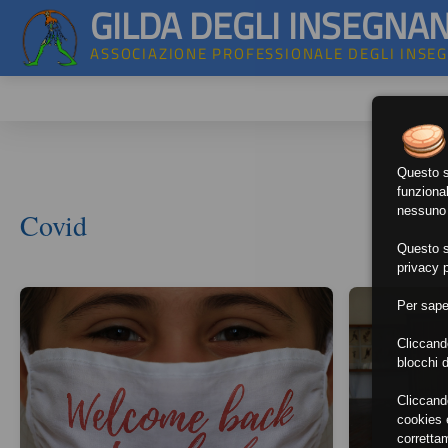
GILDA DEGLI INSEGNAN
ASSOCIAZIONE PROFESSIONALE DEGLI INSE
Questo si
funzional
nessuno d
Covid
Questo si
privacy p
Per sape
Cliccand
blocchi d
Cliccand
cookies e
corretta