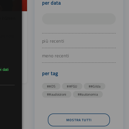
per data
 il Green
ulla nota
più recenti
meno recenti
i dati
per tag
##DS
##FGU
##Gilda
##audoizioni
##autonomia
MOSTRA TUTTI