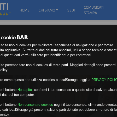
TI
COMUNICATI
HOME
CHI SIAMO
SEDI
STAMPA
GNANTI
to fa uso di cookies per migliorare l'esperienza di navigazione e per fornire
ità aggiuntive. Si tratta di dati del tutto anonimi, utili a scopo tecnico o statist
i questi dati verrà utilizzato per identificarti o per contattarti.
to potrebbe fare uso di cookies di terze parti. Maggiori dettagli sono presenti 
olicy.
re come questo sito utilizza cookies o localStorage, leggi la
PRIVACY POLI
o il bottone
Ho capito
,
confermi il tuo consenso a questo sito di salvare alcuni
i dati sul tuo computer.
o il bottone
Non consentire cookies
neghi il tuo consenso, eliminando eventua
 dati localStorage già presenti (alcune parti del sito potrebbero smettere di f
mente).