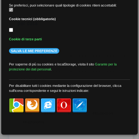
Se preferisci, puoi selezionare quali tipologie di cookies ritieni accettabili:
Cookie tecnici (obbligatorio)
per data
Cookie di terze parti
SALVA LE MIE PREFERENZE
più recenti
Per saperne di più su cookies e localStorage, visita il sito
Garante per la
protezione dei dati personali
.
meno recenti
Per disabilitare tutti i cookies mediante la configurazione del browser, clicca
sull'icona corrispondente e segui le istruzioni indicate:
per tag
##DS
##FGU
##Gilda
##audoizioni
##autonomia