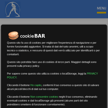
MENU
Questo sito fa uso di cookies per migliorare l'esperienza di navigazione e per
fornire funzionalità aggiuntive. Si tratta di dati del tutto anonimi, utili a scopo
tecnico o statistico, e nessuno di questi dati verrà utilizzato per identificarti o per
Covid
contattarti.
Questo sito potrebbe fare uso di cookies di terze parti. Maggiori dettagli sono
presenti sulla privacy policy.
Nessun risultato.
Rimuovi filtri
Per sapere come questo sito utilizza cookies o localStorage, leggi la
PRIVACY
POLICY
.
Cliccando il bottone
Ho capito
,
confermi il tuo consenso a questo sito di salvare
alcuni piccoli blocchi di dati sul tuo computer.
RICERCA
Cliccando il bottone
Non consentire cookies
neghi il tuo consenso, eliminando
eventuali cookies e dati localStorage già presenti (alcune parti del sito
potrebbero smettere di funzionare correttamente).