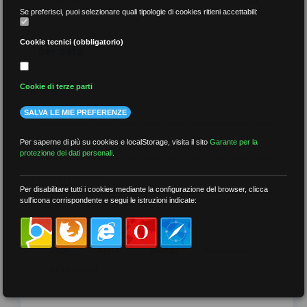
Se preferisci, puoi selezionare quali tipologie di cookies ritieni accettabili:
Cookie tecnici (obbligatorio)
per data
Cookie di terze parti
SALVA LE MIE PREFERENZE
più recenti
Per saperne di più su cookies e localStorage, visita il sito
Garante per la
protezione dei dati personali
.
meno recenti
Per disabilitare tutti i cookies mediante la configurazione del browser, clicca
sull'icona corrispondente e segui le istruzioni indicate:
per tag
##DS
##FGU
##Gilda
##audoizioni
##autonomia