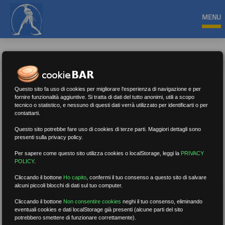
MENU
Questo sito fa uso di cookies per migliorare l'esperienza di navigazione e per
fornire funzionalità aggiuntive. Si tratta di dati del tutto anonimi, utili a scopo
tecnico o statistico, e nessuno di questi dati verrà utilizzato per identificarti o per
Covid
contattarti.
Questo sito potrebbe fare uso di cookies di terze parti. Maggiori dettagli sono
presenti sulla privacy policy.
Nessun risultato.
Rimuovi filtri
Per sapere come questo sito utilizza cookies o localStorage, leggi la
PRIVACY
POLICY
.
Cliccando il bottone
Ho capito
,
confermi il tuo consenso a questo sito di salvare
alcuni piccoli blocchi di dati sul tuo computer.
RICERCA
Cliccando il bottone
Non consentire cookies
neghi il tuo consenso, eliminando
eventuali cookies e dati localStorage già presenti (alcune parti del sito
potrebbero smettere di funzionare correttamente).