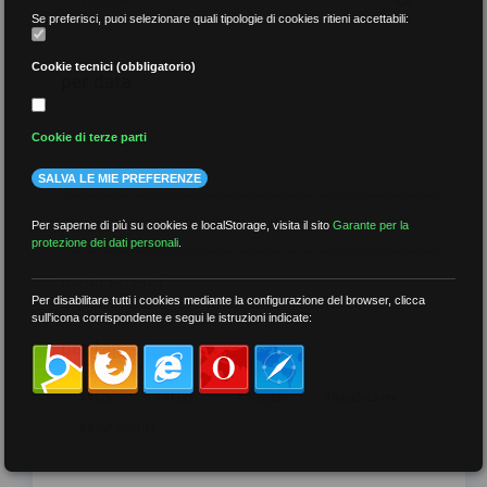
Se preferisci, puoi selezionare quali tipologie di cookies ritieni accettabili:
Cookie tecnici (obbligatorio)
per data
Cookie di terze parti
SALVA LE MIE PREFERENZE
più recenti
Per saperne di più su cookies e localStorage, visita il sito
Garante per la
protezione dei dati personali
.
meno recenti
Per disabilitare tutti i cookies mediante la configurazione del browser, clicca
sull'icona corrispondente e segui le istruzioni indicate:
per tag
##DS
##FGU
##Gilda
##audoizioni
##autonomia