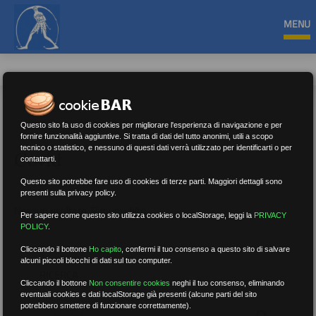
MENU
Questo sito fa uso di cookies per migliorare l'esperienza di navigazione e per
fornire funzionalità aggiuntive. Si tratta di dati del tutto anonimi, utili a scopo
tecnico o statistico, e nessuno di questi dati verrà utilizzato per identificarti o per
Covid
contattarti.
Questo sito potrebbe fare uso di cookies di terze parti. Maggiori dettagli sono
presenti sulla privacy policy.
Nessun risultato.
Rimuovi filtri
Per sapere come questo sito utilizza cookies o localStorage, leggi la
PRIVACY
POLICY
.
Cliccando il bottone
Ho capito
,
confermi il tuo consenso a questo sito di salvare
alcuni piccoli blocchi di dati sul tuo computer.
RICERCA
Cliccando il bottone
Non consentire cookies
neghi il tuo consenso, eliminando
eventuali cookies e dati localStorage già presenti (alcune parti del sito
potrebbero smettere di funzionare correttamente).