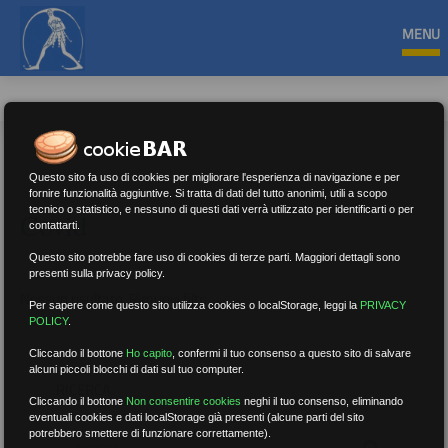
MENU
Questo sito fa uso di cookies per migliorare l'esperienza di navigazione e per
fornire funzionalità aggiuntive. Si tratta di dati del tutto anonimi, utili a scopo
tecnico o statistico, e nessuno di questi dati verrà utilizzato per identificarti o per
Covid
contattarti.
Questo sito potrebbe fare uso di cookies di terze parti. Maggiori dettagli sono
presenti sulla privacy policy.
Nessun risultato.
Rimuovi filtri
Per sapere come questo sito utilizza cookies o localStorage, leggi la
PRIVACY
POLICY
.
Cliccando il bottone
Ho capito
,
confermi il tuo consenso a questo sito di salvare
alcuni piccoli blocchi di dati sul tuo computer.
RICERCA
Cliccando il bottone
Non consentire cookies
neghi il tuo consenso, eliminando
eventuali cookies e dati localStorage già presenti (alcune parti del sito
potrebbero smettere di funzionare correttamente).