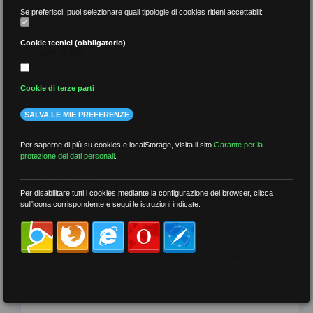
Se preferisci, puoi selezionare quali tipologie di cookies ritieni accettabili:
Cookie tecnici (obbligatorio)
per data
Cookie di terze parti
SALVA LE MIE PREFERENZE
più recenti
Per saperne di più su cookies e localStorage, visita il sito
Garante per la
protezione dei dati personali
.
meno recenti
Per disabilitare tutti i cookies mediante la configurazione del browser, clicca
sull'icona corrispondente e segui le istruzioni indicate:
per tag
##DS
##FGU
##Gilda
##audoizioni
##autonomia