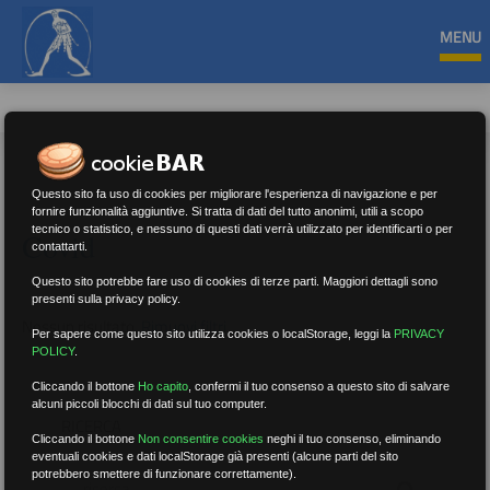
MENU
Questo sito fa uso di cookies per migliorare l'esperienza di navigazione e per
fornire funzionalità aggiuntive. Si tratta di dati del tutto anonimi, utili a scopo
tecnico o statistico, e nessuno di questi dati verrà utilizzato per identificarti o per
Covid
contattarti.
Questo sito potrebbe fare uso di cookies di terze parti. Maggiori dettagli sono
presenti sulla privacy policy.
Nessun risultato.
Rimuovi filtri
Per sapere come questo sito utilizza cookies o localStorage, leggi la
PRIVACY
POLICY
.
Cliccando il bottone
Ho capito
,
confermi il tuo consenso a questo sito di salvare
alcuni piccoli blocchi di dati sul tuo computer.
RICERCA
Cliccando il bottone
Non consentire cookies
neghi il tuo consenso, eliminando
eventuali cookies e dati localStorage già presenti (alcune parti del sito
potrebbero smettere di funzionare correttamente).