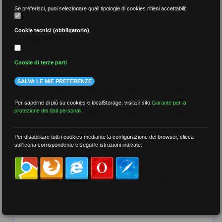
Se preferisci, puoi selezionare quali tipologie di cookies ritieni accettabili:
Cookie tecnici (obbligatorio)
per data
Cookie di terze parti
SALVA LE MIE PREFERENZE
più recenti
Per saperne di più su cookies e localStorage, visita il sito
Garante per la
protezione dei dati personali
.
meno recenti
Per disabilitare tutti i cookies mediante la configurazione del browser, clicca
sull'icona corrispondente e segui le istruzioni indicate:
per tag
##DS
##FGU
##Gilda
##audoizioni
##autonomia