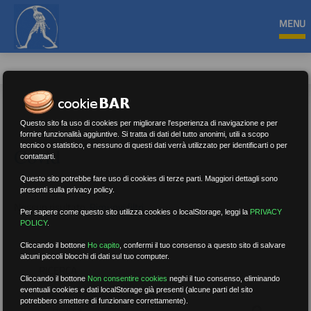
MENU
Questo sito fa uso di cookies per migliorare l'esperienza di navigazione e per
fornire funzionalità aggiuntive. Si tratta di dati del tutto anonimi, utili a scopo
tecnico o statistico, e nessuno di questi dati verrà utilizzato per identificarti o per
Covid
contattarti.
Questo sito potrebbe fare uso di cookies di terze parti. Maggiori dettagli sono
presenti sulla privacy policy.
Nessun risultato.
Rimuovi filtri
Per sapere come questo sito utilizza cookies o localStorage, leggi la
PRIVACY
POLICY
.
Cliccando il bottone
Ho capito
,
confermi il tuo consenso a questo sito di salvare
alcuni piccoli blocchi di dati sul tuo computer.
RICERCA
Cliccando il bottone
Non consentire cookies
neghi il tuo consenso, eliminando
eventuali cookies e dati localStorage già presenti (alcune parti del sito
potrebbero smettere di funzionare correttamente).