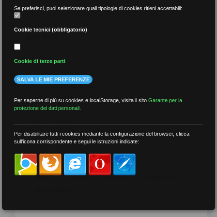
Se preferisci, puoi selezionare quali tipologie di cookies ritieni accettabili:
Cookie tecnici (obbligatorio)
per data
Cookie di terze parti
SALVA LE MIE PREFERENZE
più recenti
Per saperne di più su cookies e localStorage, visita il sito
Garante per la
protezione dei dati personali
.
meno recenti
Per disabilitare tutti i cookies mediante la configurazione del browser, clicca
sull'icona corrispondente e segui le istruzioni indicate:
per tag
##DS
##FGU
##Gilda
##audoizioni
##autonomia