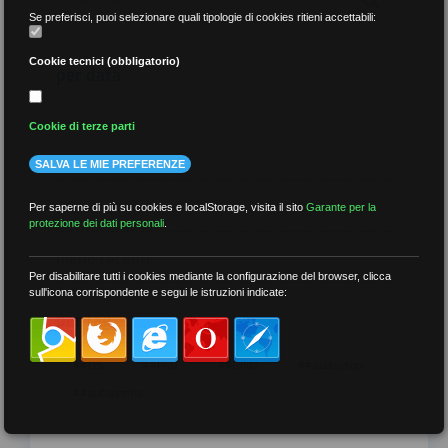
Se preferisci, puoi selezionare quali tipologie di cookies ritieni accettabili:
Cookie tecnici (obbligatorio)
per data
Cookie di terze parti
SALVA LE MIE PREFERENZE
più recenti
Per saperne di più su cookies e localStorage, visita il sito
Garante per la
protezione dei dati personali
.
meno recenti
Per disabilitare tutti i cookies mediante la configurazione del browser, clicca
sull'icona corrispondente e segui le istruzioni indicate:
per tag
##DS
##FGU
##Gilda
##audoizioni
##autonomia