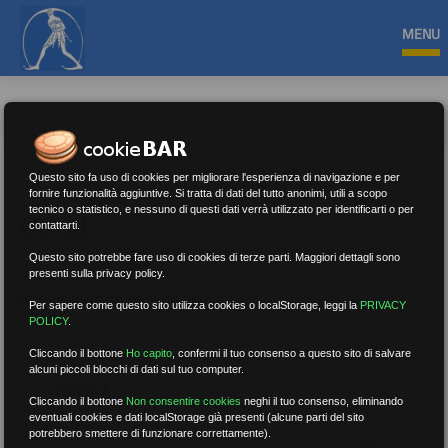
MENU
Questo sito fa uso di cookies per migliorare l'esperienza di navigazione e per
fornire funzionalità aggiuntive. Si tratta di dati del tutto anonimi, utili a scopo
tecnico o statistico, e nessuno di questi dati verrà utilizzato per identificarti o per
Covid
contattarti.
Questo sito potrebbe fare uso di cookies di terze parti. Maggiori dettagli sono
presenti sulla privacy policy.
Nessun risultato.
Rimuovi filtri
Per sapere come questo sito utilizza cookies o localStorage, leggi la
PRIVACY
POLICY
.
Cliccando il bottone
Ho capito
,
confermi il tuo consenso a questo sito di salvare
alcuni piccoli blocchi di dati sul tuo computer.
RICERCA
Cliccando il bottone
Non consentire cookies
neghi il tuo consenso, eliminando
eventuali cookies e dati localStorage già presenti (alcune parti del sito
potrebbero smettere di funzionare correttamente).