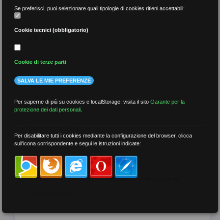
Se preferisci, puoi selezionare quali tipologie di cookies ritieni accettabili:
Cookie tecnici (obbligatorio)
per data
Cookie di terze parti
SALVA LE MIE PREFERENZE
più recenti
Per saperne di più su cookies e localStorage, visita il sito
Garante per la
protezione dei dati personali
.
meno recenti
Per disabilitare tutti i cookies mediante la configurazione del browser, clicca
sull'icona corrispondente e segui le istruzioni indicate:
per tag
##DS
##FGU
##Gilda
##audoizioni
##autonomia