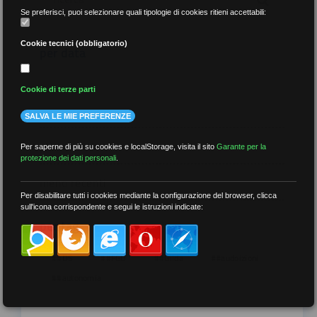
Se preferisci, puoi selezionare quali tipologie di cookies ritieni accettabili:
Cookie tecnici (obbligatorio)
per data
Cookie di terze parti
SALVA LE MIE PREFERENZE
più recenti
Per saperne di più su cookies e localStorage, visita il sito
Garante per la
protezione dei dati personali
.
meno recenti
Per disabilitare tutti i cookies mediante la configurazione del browser, clicca
sull'icona corrispondente e segui le istruzioni indicate:
per tag
##DS
##FGU
##Gilda
##audoizioni
##autonomia