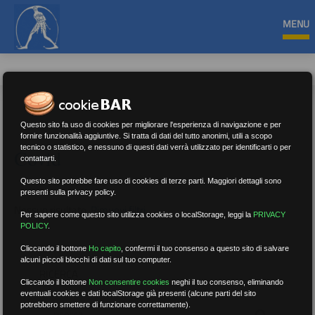
MENU
Questo sito fa uso di cookies per migliorare l'esperienza di navigazione e per
fornire funzionalità aggiuntive. Si tratta di dati del tutto anonimi, utili a scopo
tecnico o statistico, e nessuno di questi dati verrà utilizzato per identificarti o per
Covid
contattarti.
Questo sito potrebbe fare uso di cookies di terze parti. Maggiori dettagli sono
presenti sulla privacy policy.
Nessun risultato.
Rimuovi filtri
Per sapere come questo sito utilizza cookies o localStorage, leggi la
PRIVACY
POLICY
.
Cliccando il bottone
Ho capito
,
confermi il tuo consenso a questo sito di salvare
alcuni piccoli blocchi di dati sul tuo computer.
RICERCA
Cliccando il bottone
Non consentire cookies
neghi il tuo consenso, eliminando
eventuali cookies e dati localStorage già presenti (alcune parti del sito
potrebbero smettere di funzionare correttamente).