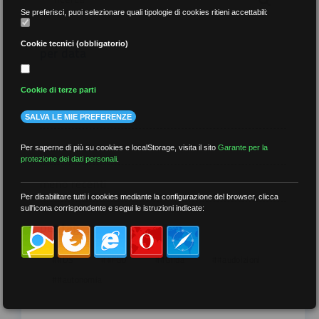
Se preferisci, puoi selezionare quali tipologie di cookies ritieni accettabili:
Cookie tecnici (obbligatorio)
per data
Cookie di terze parti
SALVA LE MIE PREFERENZE
più recenti
Per saperne di più su cookies e localStorage, visita il sito
Garante per la
protezione dei dati personali
.
meno recenti
Per disabilitare tutti i cookies mediante la configurazione del browser, clicca
sull'icona corrispondente e segui le istruzioni indicate:
per tag
##DS
##FGU
##Gilda
##audoizioni
##autonomia