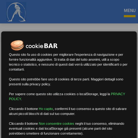
MENU
Questo sito fa uso di cookies per migliorare l'esperienza di navigazione e per
fornire funzionalità aggiuntive. Si tratta di dati del tutto anonimi, utili a scopo
tecnico o statistico, e nessuno di questi dati verrà utilizzato per identificarti o per
Covid
contattarti.
Questo sito potrebbe fare uso di cookies di terze parti. Maggiori dettagli sono
presenti sulla privacy policy.
Nessun risultato.
Rimuovi filtri
Per sapere come questo sito utilizza cookies o localStorage, leggi la
PRIVACY
POLICY
.
Cliccando il bottone
Ho capito
,
confermi il tuo consenso a questo sito di salvare
alcuni piccoli blocchi di dati sul tuo computer.
RICERCA
Cliccando il bottone
Non consentire cookies
neghi il tuo consenso, eliminando
eventuali cookies e dati localStorage già presenti (alcune parti del sito
potrebbero smettere di funzionare correttamente).