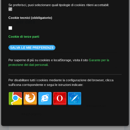
Se preferisci, puoi selezionare quali tipologie di cookies ritieni accettabili:
Cookie tecnici (obbligatorio)
per data
Cookie di terze parti
SALVA LE MIE PREFERENZE
più recenti
Per saperne di più su cookies e localStorage, visita il sito
Garante per la
protezione dei dati personali
.
meno recenti
Per disabilitare tutti i cookies mediante la configurazione del browser, clicca
sull'icona corrispondente e segui le istruzioni indicate:
per tag
##DS
##FGU
##Gilda
##audoizioni
##autonomia