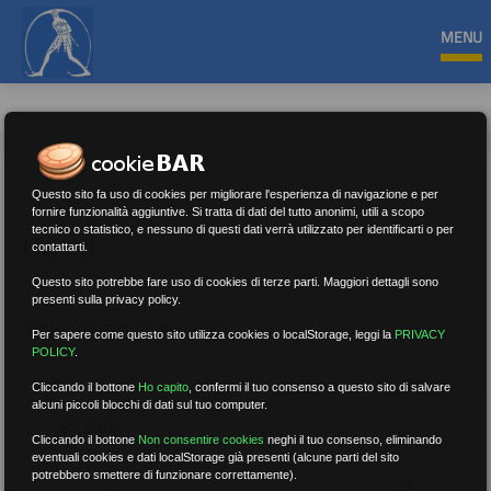
MENU
Questo sito fa uso di cookies per migliorare l'esperienza di navigazione e per
fornire funzionalità aggiuntive. Si tratta di dati del tutto anonimi, utili a scopo
tecnico o statistico, e nessuno di questi dati verrà utilizzato per identificarti o per
Covid
contattarti.
Questo sito potrebbe fare uso di cookies di terze parti. Maggiori dettagli sono
presenti sulla privacy policy.
Nessun risultato.
Rimuovi filtri
Per sapere come questo sito utilizza cookies o localStorage, leggi la
PRIVACY
POLICY
.
Cliccando il bottone
Ho capito
,
confermi il tuo consenso a questo sito di salvare
alcuni piccoli blocchi di dati sul tuo computer.
RICERCA
Cliccando il bottone
Non consentire cookies
neghi il tuo consenso, eliminando
eventuali cookies e dati localStorage già presenti (alcune parti del sito
potrebbero smettere di funzionare correttamente).