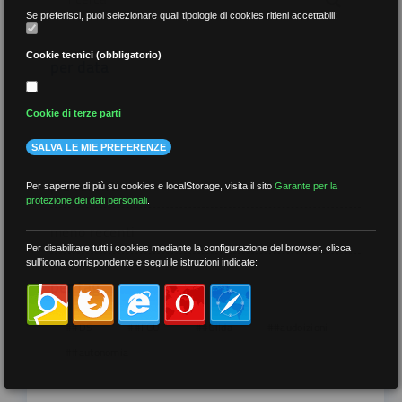
Se preferisci, puoi selezionare quali tipologie di cookies ritieni accettabili:
Cookie tecnici (obbligatorio)
per data
Cookie di terze parti
SALVA LE MIE PREFERENZE
più recenti
Per saperne di più su cookies e localStorage, visita il sito
Garante per la
protezione dei dati personali
.
meno recenti
Per disabilitare tutti i cookies mediante la configurazione del browser, clicca
sull'icona corrispondente e segui le istruzioni indicate:
per tag
##DS
##FGU
##Gilda
##audoizioni
##autonomia