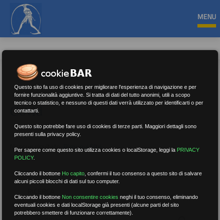
MENU
Questo sito fa uso di cookies per migliorare l'esperienza di navigazione e per
fornire funzionalità aggiuntive. Si tratta di dati del tutto anonimi, utili a scopo
tecnico o statistico, e nessuno di questi dati verrà utilizzato per identificarti o per
Covid
contattarti.
Questo sito potrebbe fare uso di cookies di terze parti. Maggiori dettagli sono
presenti sulla privacy policy.
Nessun risultato.
Rimuovi filtri
Per sapere come questo sito utilizza cookies o localStorage, leggi la
PRIVACY
POLICY
.
Cliccando il bottone
Ho capito
,
confermi il tuo consenso a questo sito di salvare
alcuni piccoli blocchi di dati sul tuo computer.
RICERCA
Cliccando il bottone
Non consentire cookies
neghi il tuo consenso, eliminando
eventuali cookies e dati localStorage già presenti (alcune parti del sito
potrebbero smettere di funzionare correttamente).