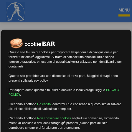
MENU
Questo sito fa uso di cookies per migliorare l'esperienza di navigazione e per
fornire funzionalità aggiuntive. Si tratta di dati del tutto anonimi, utili a scopo
tecnico o statistico, e nessuno di questi dati verrà utilizzato per identificarti o per
Covid
contattarti.
Questo sito potrebbe fare uso di cookies di terze parti. Maggiori dettagli sono
presenti sulla privacy policy.
Nessun risultato.
Rimuovi filtri
Per sapere come questo sito utilizza cookies o localStorage, leggi la
PRIVACY
POLICY
.
Cliccando il bottone
Ho capito
,
confermi il tuo consenso a questo sito di salvare
alcuni piccoli blocchi di dati sul tuo computer.
RICERCA
Cliccando il bottone
Non consentire cookies
neghi il tuo consenso, eliminando
eventuali cookies e dati localStorage già presenti (alcune parti del sito
potrebbero smettere di funzionare correttamente).