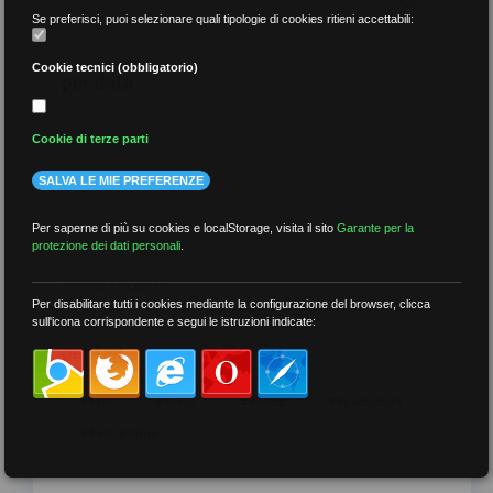
Se preferisci, puoi selezionare quali tipologie di cookies ritieni accettabili:
Cookie tecnici (obbligatorio)
per data
Cookie di terze parti
SALVA LE MIE PREFERENZE
più recenti
Per saperne di più su cookies e localStorage, visita il sito
Garante per la
protezione dei dati personali
.
meno recenti
Per disabilitare tutti i cookies mediante la configurazione del browser, clicca
sull'icona corrispondente e segui le istruzioni indicate:
per tag
##DS
##FGU
##Gilda
##audoizioni
##autonomia