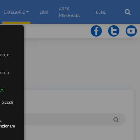
AREA
CATEGORIE
LINK
CCNL
RISERVATA
ico, e
sulla
CY
.
 piccoli
li
unzionare