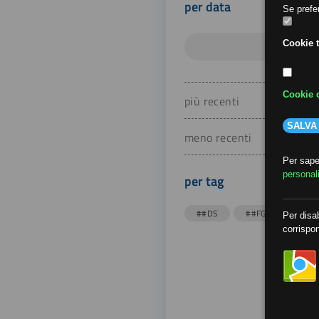
per data
Se prefer
Cookie t
Cookie d
più recenti
SALVA
meno recenti
Per saper
personal
per tag
##DS
##FGU
##Gi
Per disab
corrispon