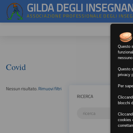
GILDA DEGLI INSEGNAN
ASSOCIAZIONE PROFESSIONALE DEGLI INSE
Questo si
funzional
nessuno d
Covid
Questo si
privacy p
Per sape
Nessun risultato.
Rimuovi filtri
RICERCA
Cliccand
blocchi d
Cliccand
cookies e
corretta