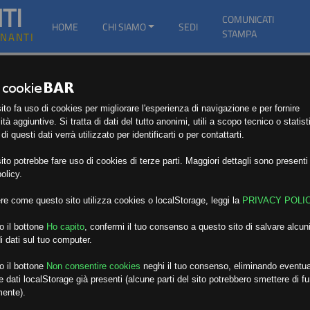
TI
COMUNICATI
HOME
CHI SIAMO
SEDI
STAMPA
GNANTI
to fa uso di cookies per migliorare l'esperienza di navigazione e per fornire
ità aggiuntive. Si tratta di dati del tutto anonimi, utili a scopo tecnico o statist
i questi dati verrà utilizzato per identificarti o per contattarti.
to potrebbe fare uso di cookies di terze parti. Maggiori dettagli sono presenti 
olicy.
re come questo sito utilizza cookies o localStorage, leggi la
PRIVACY POLI
o il bottone
Ho capito
,
confermi il tuo consenso a questo sito di salvare alcuni
i dati sul tuo computer.
o il bottone
Non consentire cookies
neghi il tuo consenso, eliminando eventua
 dati localStorage già presenti (alcune parti del sito potrebbero smettere di f
mente).