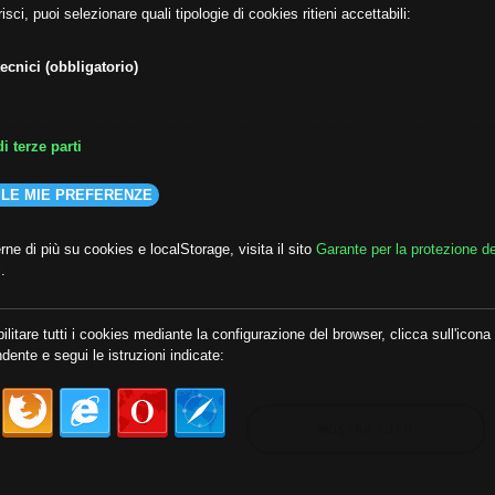
isci, puoi selezionare quali tipologie di cookies ritieni accettabili:
ecnici (obbligatorio)
i terze parti
 LE MIE PREFERENZE
ne di più su cookies e localStorage, visita il sito
Garante per la protezione de
i
.
lda
##audoizioni
##autonomia
ilitare tutti i cookies mediante la configurazione del browser, clicca sull'icona
dente e segui le istruzioni indicate:
MOSTRA TUTTI