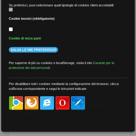
Se preferisci, puoi selezionare quali tipologie di cookies ritieni accettabili:
Cookie tecnici (obbligatorio)
per data
Cookie di terze parti
SALVA LE MIE PREFERENZE
più recenti
Per saperne di più su cookies e localStorage, visita il sito
Garante per la
protezione dei dati personali
.
meno recenti
Per disabilitare tutti i cookies mediante la configurazione del browser, clicca
sull'icona corrispondente e segui le istruzioni indicate:
per tag
##DS
##FGU
##Gilda
##audoizioni
##autonomia