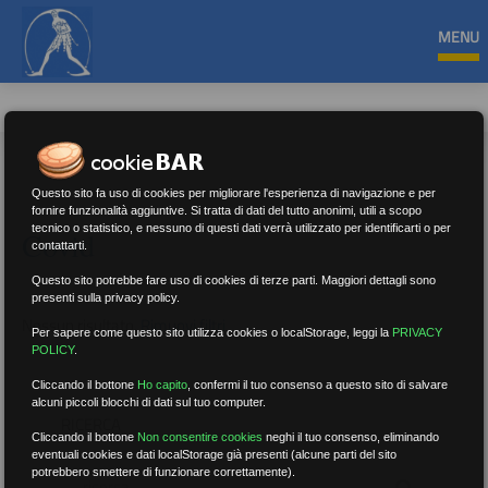
MENU
Questo sito fa uso di cookies per migliorare l'esperienza di navigazione e per
fornire funzionalità aggiuntive. Si tratta di dati del tutto anonimi, utili a scopo
tecnico o statistico, e nessuno di questi dati verrà utilizzato per identificarti o per
Covid
contattarti.
Questo sito potrebbe fare uso di cookies di terze parti. Maggiori dettagli sono
presenti sulla privacy policy.
Nessun risultato.
Rimuovi filtri
Per sapere come questo sito utilizza cookies o localStorage, leggi la
PRIVACY
POLICY
.
Cliccando il bottone
Ho capito
,
confermi il tuo consenso a questo sito di salvare
alcuni piccoli blocchi di dati sul tuo computer.
RICERCA
Cliccando il bottone
Non consentire cookies
neghi il tuo consenso, eliminando
eventuali cookies e dati localStorage già presenti (alcune parti del sito
potrebbero smettere di funzionare correttamente).