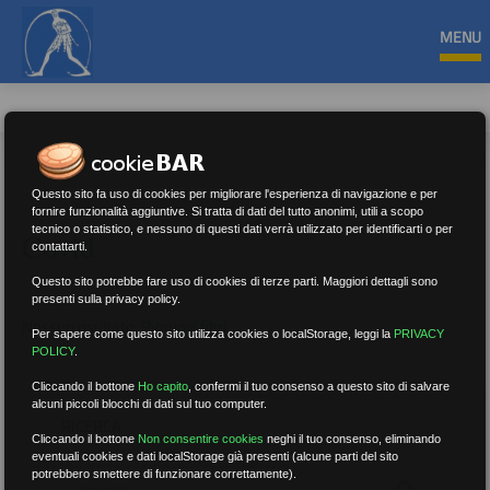
MENU
Questo sito fa uso di cookies per migliorare l'esperienza di navigazione e per
fornire funzionalità aggiuntive. Si tratta di dati del tutto anonimi, utili a scopo
tecnico o statistico, e nessuno di questi dati verrà utilizzato per identificarti o per
Covid
contattarti.
Questo sito potrebbe fare uso di cookies di terze parti. Maggiori dettagli sono
presenti sulla privacy policy.
Nessun risultato.
Rimuovi filtri
Per sapere come questo sito utilizza cookies o localStorage, leggi la
PRIVACY
POLICY
.
Cliccando il bottone
Ho capito
,
confermi il tuo consenso a questo sito di salvare
alcuni piccoli blocchi di dati sul tuo computer.
RICERCA
Cliccando il bottone
Non consentire cookies
neghi il tuo consenso, eliminando
eventuali cookies e dati localStorage già presenti (alcune parti del sito
potrebbero smettere di funzionare correttamente).