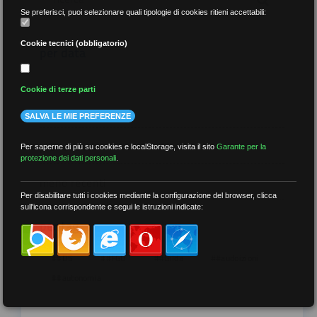
Se preferisci, puoi selezionare quali tipologie di cookies ritieni accettabili:
Cookie tecnici (obbligatorio)
per data
Cookie di terze parti
SALVA LE MIE PREFERENZE
più recenti
Per saperne di più su cookies e localStorage, visita il sito
Garante per la
protezione dei dati personali
.
meno recenti
Per disabilitare tutti i cookies mediante la configurazione del browser, clicca
sull'icona corrispondente e segui le istruzioni indicate:
per tag
##DS
##FGU
##Gilda
##audoizioni
##autonomia