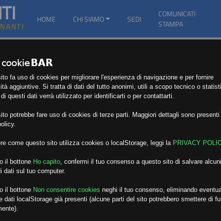
TI
COMUNICATI
HOME
CHI SIAMO
SEDI
STAMPA
GNANTI
to fa uso di cookies per migliorare l'esperienza di navigazione e per fornire
ità aggiuntive. Si tratta di dati del tutto anonimi, utili a scopo tecnico o statist
i questi dati verrà utilizzato per identificarti o per contattarti.
to potrebbe fare uso di cookies di terze parti. Maggiori dettagli sono presenti 
olicy.
re come questo sito utilizza cookies o localStorage, leggi la
PRIVACY POLI
o il bottone
Ho capito
,
confermi il tuo consenso a questo sito di salvare alcuni
i dati sul tuo computer.
o il bottone
Non consentire cookies
neghi il tuo consenso, eliminando eventua
 dati localStorage già presenti (alcune parti del sito potrebbero smettere di f
mente).