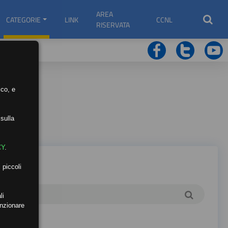
AREA
CATEGORIE
LINK
CCNL
RISERVATA
ico, e
sulla
CY
.
 piccoli
li
unzionare