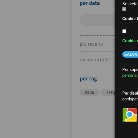
per data
Se prefer
Cookie t
Cookie d
più recenti
SALVA
meno recenti
Per saper
personal
per tag
##DS
##FGU
##Gi
Per disab
corrispon