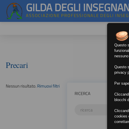
GILDA DEGLI INSEGNAN
ASSOCIAZIONE PROFESSIONALE DEGLI INSE
Questo si
funzional
nessuno d
Precari
Questo si
privacy p
Per sape
Nessun risultato.
Rimuovi filtri
RICERCA
Cliccand
blocchi d
Cliccand
cookies e
corretta