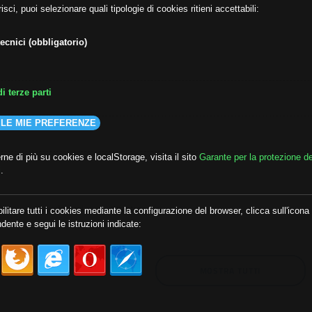
isci, puoi selezionare quali tipologie di cookies ritieni accettabili:
ecnici (obbligatorio)
i terze parti
 LE MIE PREFERENZE
ne di più su cookies e localStorage, visita il sito
Garante per la protezione de
i
.
lda
##audoizioni
##autonomia
ilitare tutti i cookies mediante la configurazione del browser, clicca sull'icona
dente e segui le istruzioni indicate:
MOSTRA TUTTI