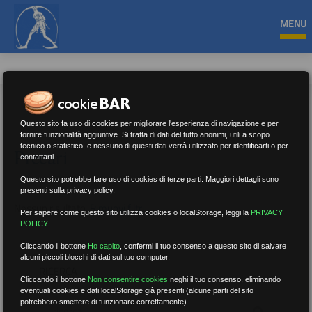
MENU
Questo sito fa uso di cookies per migliorare l'esperienza di navigazione e per
fornire funzionalità aggiuntive. Si tratta di dati del tutto anonimi, utili a scopo
tecnico o statistico, e nessuno di questi dati verrà utilizzato per identificarti o per
Precari
contattarti.
Questo sito potrebbe fare uso di cookies di terze parti. Maggiori dettagli sono
presenti sulla privacy policy.
Nessun risultato.
Rimuovi filtri
Per sapere come questo sito utilizza cookies o localStorage, leggi la
PRIVACY
POLICY
.
Cliccando il bottone
Ho capito
,
confermi il tuo consenso a questo sito di salvare
alcuni piccoli blocchi di dati sul tuo computer.
RICERCA
Cliccando il bottone
Non consentire cookies
neghi il tuo consenso, eliminando
eventuali cookies e dati localStorage già presenti (alcune parti del sito
potrebbero smettere di funzionare correttamente).