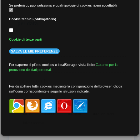
Se preferisci, puoi selezionare quali tipologie di cookies ritieni accettabili:
Cookie tecnici (obbligatorio)
per data
Cookie di terze parti
SALVA LE MIE PREFERENZE
più recenti
Per saperne di più su cookies e localStorage, visita il sito
Garante per la
protezione dei dati personali
.
meno recenti
Per disabilitare tutti i cookies mediante la configurazione del browser, clicca
sull'icona corrispondente e segui le istruzioni indicate:
per tag
##DS
##FGU
##Gilda
##audoizioni
##autonomia