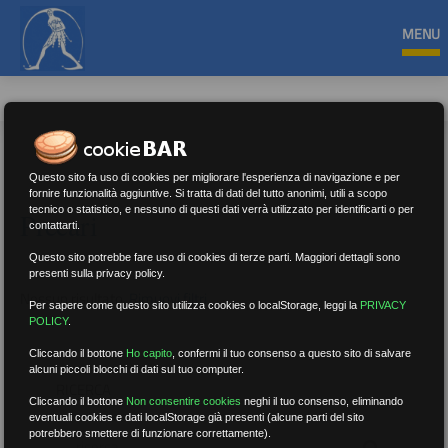
MENU
Questo sito fa uso di cookies per migliorare l'esperienza di navigazione e per
fornire funzionalità aggiuntive. Si tratta di dati del tutto anonimi, utili a scopo
tecnico o statistico, e nessuno di questi dati verrà utilizzato per identificarti o per
Precari
contattarti.
Questo sito potrebbe fare uso di cookies di terze parti. Maggiori dettagli sono
presenti sulla privacy policy.
Nessun risultato.
Rimuovi filtri
Per sapere come questo sito utilizza cookies o localStorage, leggi la
PRIVACY
POLICY
.
Cliccando il bottone
Ho capito
,
confermi il tuo consenso a questo sito di salvare
alcuni piccoli blocchi di dati sul tuo computer.
RICERCA
Cliccando il bottone
Non consentire cookies
neghi il tuo consenso, eliminando
eventuali cookies e dati localStorage già presenti (alcune parti del sito
potrebbero smettere di funzionare correttamente).