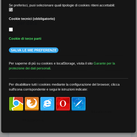
Se preferisci, puoi selezionare quali tipologie di cookies ritieni accettabili:
Cookie tecnici (obbligatorio)
per data
Cookie di terze parti
SALVA LE MIE PREFERENZE
più recenti
Per saperne di più su cookies e localStorage, visita il sito
Garante per la
protezione dei dati personali
.
meno recenti
Per disabilitare tutti i cookies mediante la configurazione del browser, clicca
sull'icona corrispondente e segui le istruzioni indicate:
per tag
##DS
##FGU
##Gilda
##audoizioni
##autonomia