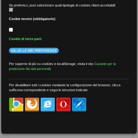
Se preferisci, puoi selezionare quali tipologie di cookies ritieni accettabili:
Cookie tecnici (obbligatorio)
per data
Cookie di terze parti
SALVA LE MIE PREFERENZE
più recenti
Per saperne di più su cookies e localStorage, visita il sito
Garante per la
protezione dei dati personali
.
meno recenti
Per disabilitare tutti i cookies mediante la configurazione del browser, clicca
sull'icona corrispondente e segui le istruzioni indicate:
per tag
##DS
##FGU
##Gilda
##audoizioni
##autonomia