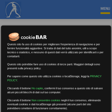
MENU
Questo sito fa uso di cookies per migliorare l'esperienza di navigazione e per
fornire funzionalità aggiuntive. Si tratta di dati del tutto anonimi, utili a scopo
tecnico o statistico, e nessuno di questi dati verrà utilizzato per identificarti o per
Precari
contattarti.
Questo sito potrebbe fare uso di cookies di terze parti. Maggiori dettagli sono
presenti sulla privacy policy.
Nessun risultato.
Rimuovi filtri
Per sapere come questo sito utilizza cookies o localStorage, leggi la
PRIVACY
POLICY
.
Cliccando il bottone
Ho capito
,
confermi il tuo consenso a questo sito di salvare
alcuni piccoli blocchi di dati sul tuo computer.
RICERCA
Cliccando il bottone
Non consentire cookies
neghi il tuo consenso, eliminando
eventuali cookies e dati localStorage già presenti (alcune parti del sito
potrebbero smettere di funzionare correttamente).