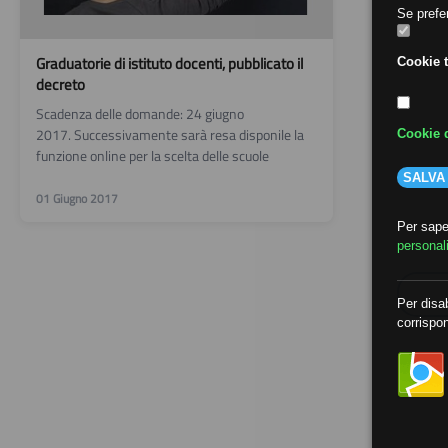
Se prefer
Graduatorie di istituto docenti, pubblicato il
Cookie t
decreto
Scadenza delle domande: 24 giugno
2017. Successivamente sarà resa disponile la
Cookie d
funzione online per la scelta delle scuole
SALVA
01 Giugno 2017
Per saper
personal
Per disab
corrispon