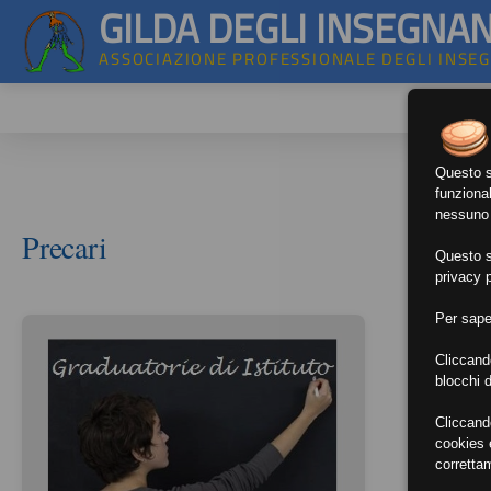
GILDA DEGLI INSEGNAN
ASSOCIAZIONE PROFESSIONALE DEGLI INSE
Questo si
funzional
nessuno d
Precari
Questo si
privacy p
Per sape
Cliccand
blocchi d
Cliccand
cookies e
corretta