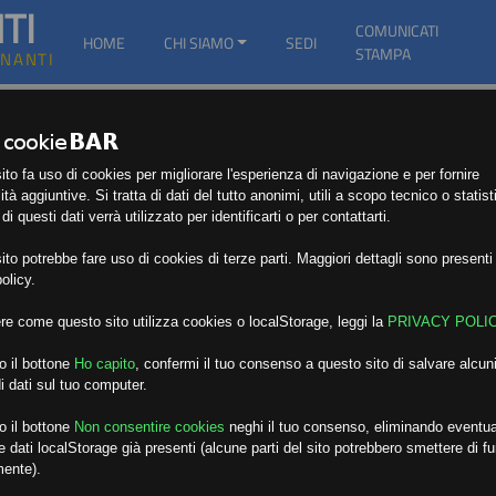
TI
COMUNICATI
HOME
CHI SIAMO
SEDI
STAMPA
GNANTI
to fa uso di cookies per migliorare l'esperienza di navigazione e per fornire
ità aggiuntive. Si tratta di dati del tutto anonimi, utili a scopo tecnico o statist
i questi dati verrà utilizzato per identificarti o per contattarti.
to potrebbe fare uso di cookies di terze parti. Maggiori dettagli sono presenti 
olicy.
re come questo sito utilizza cookies o localStorage, leggi la
PRIVACY POLI
o il bottone
Ho capito
,
confermi il tuo consenso a questo sito di salvare alcuni
i dati sul tuo computer.
o il bottone
Non consentire cookies
neghi il tuo consenso, eliminando eventua
 dati localStorage già presenti (alcune parti del sito potrebbero smettere di f
mente).