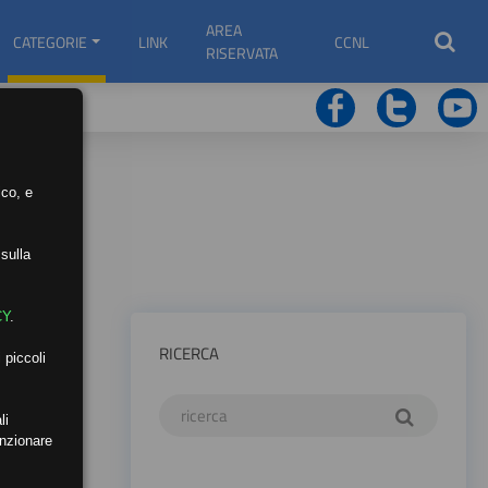
AREA
CATEGORIE
LINK
CCNL
RISERVATA
ico, e
sulla
CY
.
RICERCA
 piccoli
li
unzionare