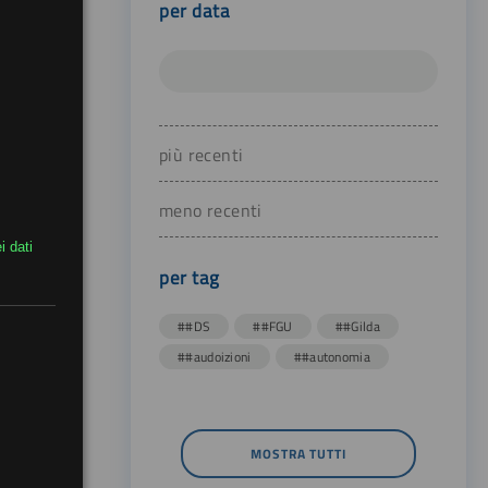
per data
più recenti
meno recenti
i dati
per tag
##DS
##FGU
##Gilda
##audoizioni
##autonomia
MOSTRA TUTTI