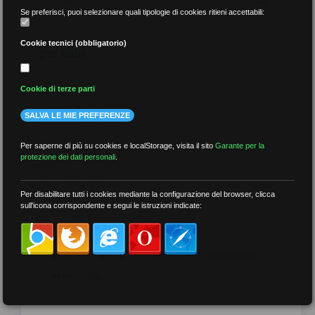
Se preferisci, puoi selezionare quali tipologie di cookies ritieni accettabili:
Cookie tecnici (obbligatorio)
per data
Cookie di terze parti
SALVA LE MIE PREFERENZE
più recenti
Per saperne di più su cookies e localStorage, visita il sito
Garante per la
protezione dei dati personali
.
meno recenti
Per disabilitare tutti i cookies mediante la configurazione del browser, clicca
sull'icona corrispondente e segui le istruzioni indicate:
per tag
##DS
##FGU
##Gilda
##audoizioni
##autonomia