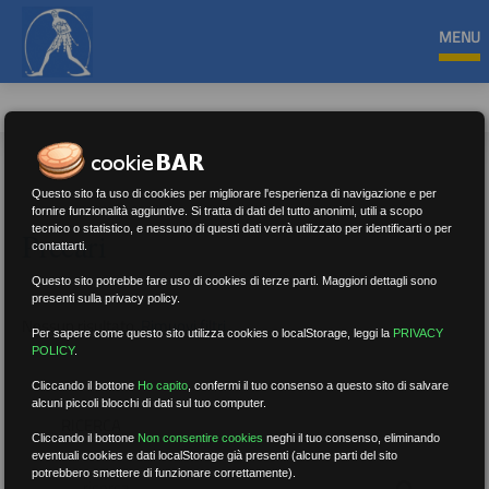
MENU
Questo sito fa uso di cookies per migliorare l'esperienza di navigazione e per
fornire funzionalità aggiuntive. Si tratta di dati del tutto anonimi, utili a scopo
tecnico o statistico, e nessuno di questi dati verrà utilizzato per identificarti o per
Precari
contattarti.
Questo sito potrebbe fare uso di cookies di terze parti. Maggiori dettagli sono
presenti sulla privacy policy.
Nessun risultato.
Rimuovi filtri
Per sapere come questo sito utilizza cookies o localStorage, leggi la
PRIVACY
POLICY
.
Cliccando il bottone
Ho capito
,
confermi il tuo consenso a questo sito di salvare
alcuni piccoli blocchi di dati sul tuo computer.
RICERCA
Cliccando il bottone
Non consentire cookies
neghi il tuo consenso, eliminando
eventuali cookies e dati localStorage già presenti (alcune parti del sito
potrebbero smettere di funzionare correttamente).