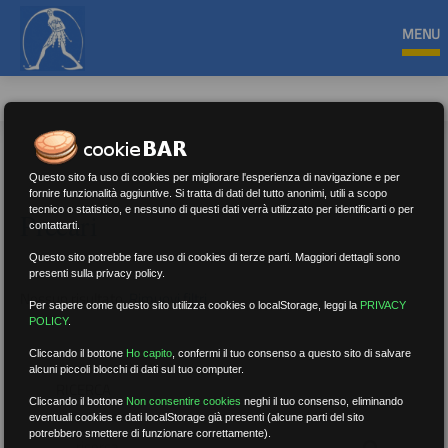
MENU
Questo sito fa uso di cookies per migliorare l'esperienza di navigazione e per
fornire funzionalità aggiuntive. Si tratta di dati del tutto anonimi, utili a scopo
tecnico o statistico, e nessuno di questi dati verrà utilizzato per identificarti o per
Precari
contattarti.
Questo sito potrebbe fare uso di cookies di terze parti. Maggiori dettagli sono
presenti sulla privacy policy.
Nessun risultato.
Rimuovi filtri
Per sapere come questo sito utilizza cookies o localStorage, leggi la
PRIVACY
POLICY
.
Cliccando il bottone
Ho capito
,
confermi il tuo consenso a questo sito di salvare
alcuni piccoli blocchi di dati sul tuo computer.
RICERCA
Cliccando il bottone
Non consentire cookies
neghi il tuo consenso, eliminando
eventuali cookies e dati localStorage già presenti (alcune parti del sito
potrebbero smettere di funzionare correttamente).