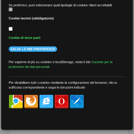
Se preferisci, puoi selezionare quali tipologie di cookies ritieni accettabili:
Cookie tecnici (obbligatorio)
per data
Cookie di terze parti
SALVA LE MIE PREFERENZE
più recenti
Per saperne di più su cookies e localStorage, visita il sito
Garante per la
protezione dei dati personali
.
meno recenti
Per disabilitare tutti i cookies mediante la configurazione del browser, clicca
sull'icona corrispondente e segui le istruzioni indicate:
per tag
##DS
##FGU
##Gilda
##audoizioni
##autonomia