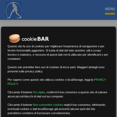
MENU
Questo sito fa uso di cookies per migliorare l'esperienza di navigazione e per
fornire funzionalità aggiuntive. Si tratta di dati del tutto anonimi, utili a scopo
tecnico o statistico, e nessuno di questi dati verrà utilizzato per identificarti o per
Precari
contattarti.
Questo sito potrebbe fare uso di cookies di terze parti. Maggiori dettagli sono
presenti sulla privacy policy.
Nessun risultato.
Rimuovi filtri
Per sapere come questo sito utilizza cookies o localStorage, leggi la
PRIVACY
POLICY
.
Cliccando il bottone
Ho capito
,
confermi il tuo consenso a questo sito di salvare
alcuni piccoli blocchi di dati sul tuo computer.
RICERCA
Cliccando il bottone
Non consentire cookies
neghi il tuo consenso, eliminando
eventuali cookies e dati localStorage già presenti (alcune parti del sito
potrebbero smettere di funzionare correttamente).