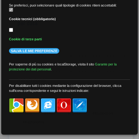
Se preferisci, puoi selezionare quali tipologie di cookies ritieni accettabili:
Cookie tecnici (obbligatorio)
per data
Cookie di terze parti
SALVA LE MIE PREFERENZE
più recenti
Per saperne di più su cookies e localStorage, visita il sito
Garante per la
protezione dei dati personali
.
meno recenti
Per disabilitare tutti i cookies mediante la configurazione del browser, clicca
sull'icona corrispondente e segui le istruzioni indicate:
per tag
##DS
##FGU
##Gilda
##audoizioni
##autonomia