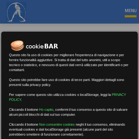
MENU
Questo sito fa uso di cookies per migliorare l'esperienza di navigazione e per
fornire funzionalità aggiuntive. Si tratta di dati del tutto anonimi, utili a scopo
tecnico o statistico, e nessuno di questi dati verrà utilizzato per identificarti o per
Precari
contattarti.
Questo sito potrebbe fare uso di cookies di terze parti. Maggiori dettagli sono
presenti sulla privacy policy.
Nessun risultato.
Rimuovi filtri
Per sapere come questo sito utilizza cookies o localStorage, leggi la
PRIVACY
POLICY
.
Cliccando il bottone
Ho capito
,
confermi il tuo consenso a questo sito di salvare
alcuni piccoli blocchi di dati sul tuo computer.
RICERCA
Cliccando il bottone
Non consentire cookies
neghi il tuo consenso, eliminando
eventuali cookies e dati localStorage già presenti (alcune parti del sito
potrebbero smettere di funzionare correttamente).