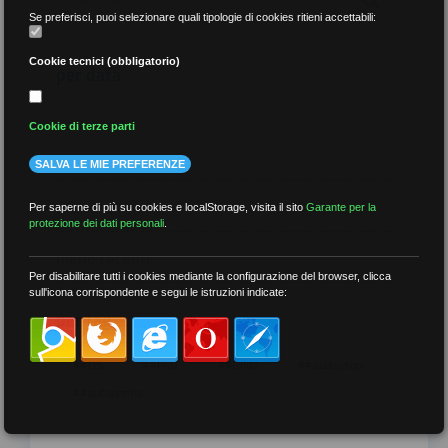
Se preferisci, puoi selezionare quali tipologie di cookies ritieni accettabili:
Cookie tecnici (obbligatorio)
per data
Cookie di terze parti
SALVA LE MIE PREFERENZE
più recenti
Per saperne di più su cookies e localStorage, visita il sito
Garante per la
protezione dei dati personali
.
meno recenti
Per disabilitare tutti i cookies mediante la configurazione del browser, clicca
sull'icona corrispondente e segui le istruzioni indicate:
per tag
##DS
##FGU
##Gilda
##audoizioni
##autonomia