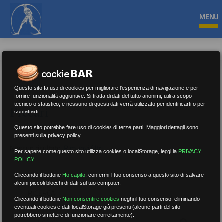
MENU
Questo sito fa uso di cookies per migliorare l'esperienza di navigazione e per
fornire funzionalità aggiuntive. Si tratta di dati del tutto anonimi, utili a scopo
tecnico o statistico, e nessuno di questi dati verrà utilizzato per identificarti o per
Precari
contattarti.
Questo sito potrebbe fare uso di cookies di terze parti. Maggiori dettagli sono
presenti sulla privacy policy.
Nessun risultato.
Rimuovi filtri
Per sapere come questo sito utilizza cookies o localStorage, leggi la
PRIVACY
POLICY
.
Cliccando il bottone
Ho capito
,
confermi il tuo consenso a questo sito di salvare
alcuni piccoli blocchi di dati sul tuo computer.
RICERCA
Cliccando il bottone
Non consentire cookies
neghi il tuo consenso, eliminando
eventuali cookies e dati localStorage già presenti (alcune parti del sito
potrebbero smettere di funzionare correttamente).