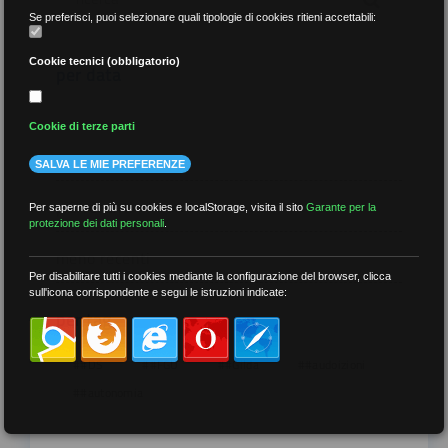
Se preferisci, puoi selezionare quali tipologie di cookies ritieni accettabili:
Cookie tecnici (obbligatorio)
per data
Cookie di terze parti
SALVA LE MIE PREFERENZE
più recenti
Per saperne di più su cookies e localStorage, visita il sito
Garante per la
protezione dei dati personali
.
meno recenti
Per disabilitare tutti i cookies mediante la configurazione del browser, clicca
sull'icona corrispondente e segui le istruzioni indicate:
per tag
##DS
##FGU
##Gilda
##audoizioni
##autonomia