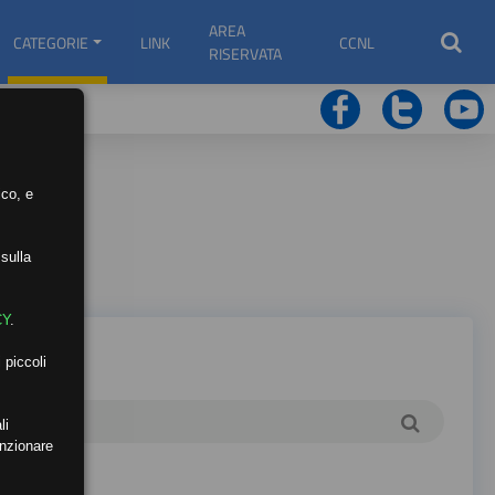
AREA
CATEGORIE
LINK
CCNL
RISERVATA
ico, e
sulla
CY
.
 piccoli
li
unzionare