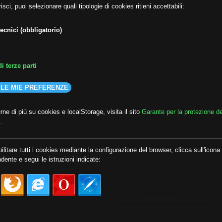
isci, puoi selezionare quali tipologie di cookies ritieni accettabili:
ecnici (obbligatorio)
i terze parti
 LE MIE PREFERENZE
ne di più su cookies e localStorage, visita il sito
Garante per la protezione de
i
.
lda
##audoizioni
##autonomia
ilitare tutti i cookies mediante la configurazione del browser, clicca sull'icona
dente e segui le istruzioni indicate:
MOSTRA TUTTI