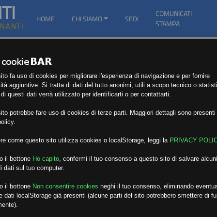
TI
COMUNICATI
HOME
CHI SIAMO
SEDI
STAMPA
GNANTI
to fa uso di cookies per migliorare l'esperienza di navigazione e per fornire
ità aggiuntive. Si tratta di dati del tutto anonimi, utili a scopo tecnico o statist
i questi dati verrà utilizzato per identificarti o per contattarti.
to potrebbe fare uso di cookies di terze parti. Maggiori dettagli sono presenti 
olicy.
re come questo sito utilizza cookies o localStorage, leggi la
PRIVACY POLI
o il bottone
Ho capito
,
confermi il tuo consenso a questo sito di salvare alcuni
i dati sul tuo computer.
o il bottone
Non consentire cookies
neghi il tuo consenso, eliminando eventua
 dati localStorage già presenti (alcune parti del sito potrebbero smettere di f
mente).