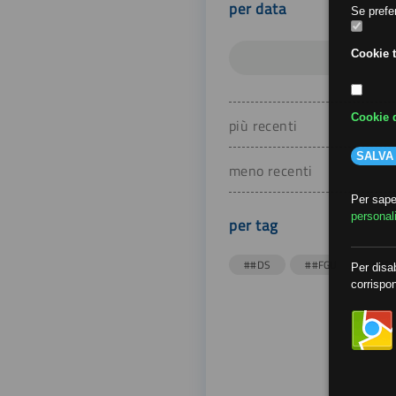
per data
Se prefer
Cookie t
Cookie d
più recenti
SALVA
meno recenti
Per saper
personal
per tag
##DS
##FGU
##Gi
Per disab
corrispon