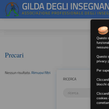
GILDA DEGLI INSEGNAN
ASSOCIAZIONE PROFESSIONALE DEGLI INSE
Questo si
funzional
nessuno d
Precari
Questo si
privacy p
Per sape
Nessun risultato.
Rimuovi filtri
RICERCA
Cliccand
blocchi d
Cliccand
cookies e
corretta